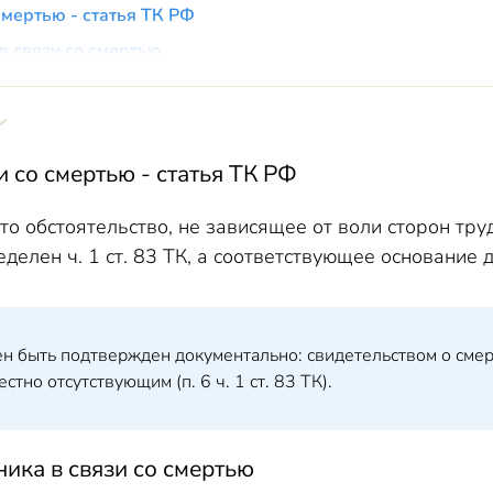
смертью - статья ТК РФ
в связи со смертью
ьнение в связи со смертью
ь в приказе об увольнении
ью работника в приказе
и со смертью - статья ТК РФ
нии в связи со смертью – образец
овой книжке - пример
то обстоятельство, не зависящее от воли сторон тр
елен ч. 1 ст. 83 ТК, а соответствующее основание для
арточке
ении в связи со смертью
 книжкой умершего работника
н быть подтвержден документально: свидетельством о смер
 смертью – выплаты родственникам
тно отсутствующим (п. 6 ч. 1 ст. 83 ТК).
ника в связи со смертью