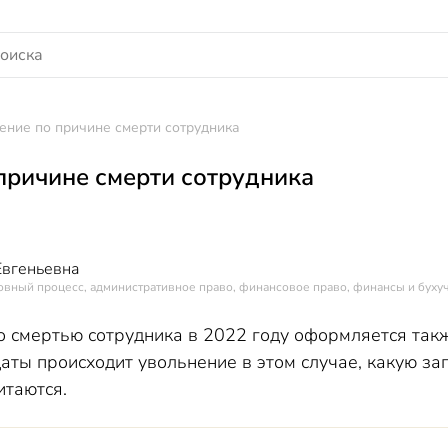
ение по причине смерти сотрудника
причине смерти сотрудника
Евгеньевна
овный процесс, административное право, финансовое право, финансы и буху
о смертью сотрудника в 2022 году оформляется также
даты происходит увольнение в этом случае, какую зап
итаются.