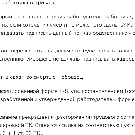
 работника в приказе
орый часто ставит в тупик работодателя: работник д
ыть, если сотрудник умер и не может это сделать? Ка
ли давать подписать данный приказ родственникам 
тоит переживать – на документе будет стоять только
ственники умершего не должны подписывать кадров
и в связи со смертью – образец
ифицированной форме Т-8, утв. постановлением Госк
азработанной и утвержденной работодателем форме,
нование прекращения (расторжения) трудового согла
лировкой ТК. Ставится ссылка на соответствующую ста
6 ч. 1 ст. 83 ТК».