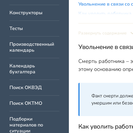
Увольнение в связи со 
Конструкторы
Как уволить работника 
Как оформить увол
Тесты
Какую дату ставит
Развернуть содержание
Как быть с подпис
Производственный
Увольнение в связ
календарь
Приказ об увольне
Что писать в труд
Смерть работника – э
Календарь
этому основанию опред
Запись в личной к
бухгалтера
СЗВ-ТД при увольн
Поиск ОКВЭД
Что делать с трудовой
Факт смерти долже
Увольнение в связи со
умершим или безвес
Поиск ОКТМО
Подборки
материалов по
Как уволить работ
ситуации