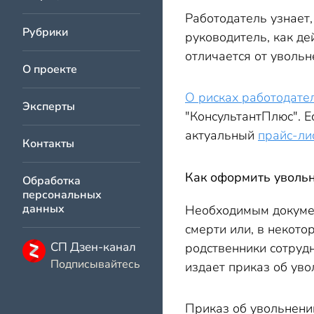
Работодатель узнает,
Рубрики
руководитель, как де
отличается от увольн
О проекте
О рисках работодате
Эксперты
"КонсультантПлюс". Е
актуальный
прайс-ли
Контакты
Как оформить увольн
Обработка
персональных
данных
Необходимым докумен
смерти или, в некот
СП Дзен-канал
родственники сотрудн
Подписывайтесь
издает приказ об уво
Приказ об увольнени