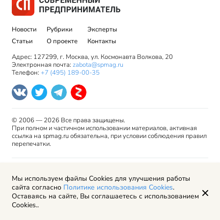
Новости
Рубрики
Эксперты
Статьи
О проекте
Контакты
Адрес: 127299, г. Москва, ул. Космонавта Волкова, 20
Электронная почта:
zabota@spmag.ru
Телефон:
+7 (495) 189-00-35
© 2006 — 2026 Все права защищены.
При полном и частичном использовании материалов, активная
ссылка на spmag.ru обязательна, при условии соблюдения правил
перепечатки.
Правила использования материалов сайта и авторские
Мы используем файлы Cookies для улучшения работы
права
сайта согласно
Политике использования Cookies
.
Пользовательское соглашение
Оставаясь на сайте, Вы соглашаетесь с использованием
Политика обработки персональных данных
Cookies..
Рекламодателям