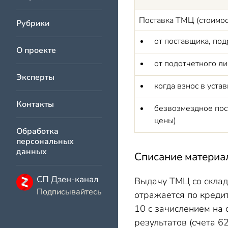
Поставка ТМЦ (стоимо
Рубрики
от поставщика, по
О проекте
от подотчетного л
Эксперты
когда взнос в уста
Контакты
безвозмездное пос
цены)
Обработка
персональных
данных
Списание материа
СП Дзен-канал
Выдачу ТМЦ со склад
Подписывайтесь
отражается по креди
10 с зачислением на с
результатов (счета 62,