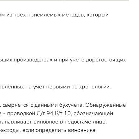
им из трех приемлемых методов, который
льших производствах и при учете дорогостоящих
тавленных на учет первыми по хронологии.
.е. сверяется с данными бухучета. Обнаруженные
 - проводкой Д/т 94 К/т 10, обозначающей
танавливает виновное в недостаче лицо,
расходы, если определить виновника