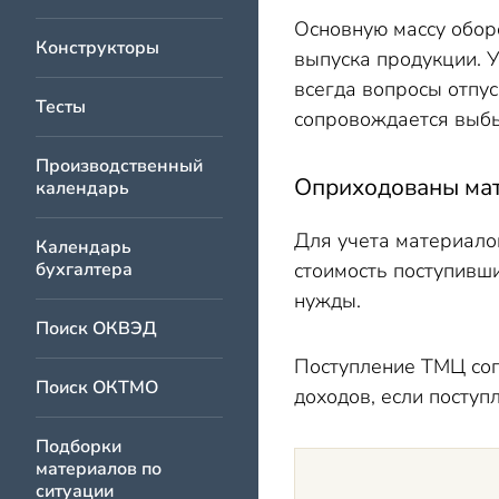
Основную массу обор
Конструкторы
выпуска продукции. У
всегда вопросы отпус
Тесты
сопровождается выб
Производственный
Оприходованы мат
календарь
Для учета материал
Календарь
бухгалтера
стоимость поступивши
нужды.
Поиск ОКВЭД
Поступление ТМЦ соп
Поиск ОКТМО
доходов, если посту
Подборки
материалов по
ситуации