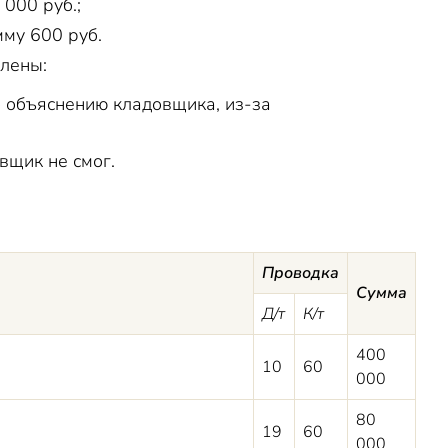
 000 руб.;
му 600 руб.
влены:
о объяснению кладовщика, из-за
вщик не смог.
Проводка
Сумма
Д/т
К/т
400
10
60
000
80
19
60
000