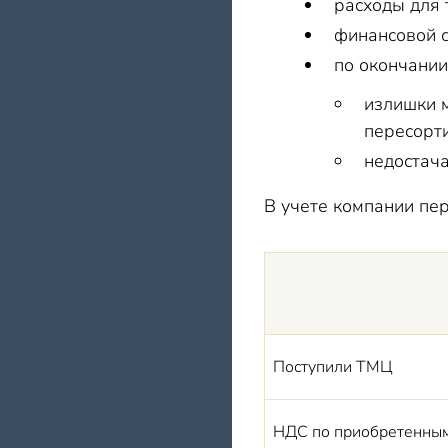
расходы для 
финансовой с
по окончании
излишки м
пересорт
недостача
В учете компании пе
Поступили ТМЦ
НДС по приобретенны