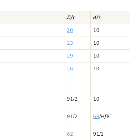
Д/т
К/т
20
10
23
10
29
10
26
10
91/2
10
91/2
68
/НДС
62
91/1