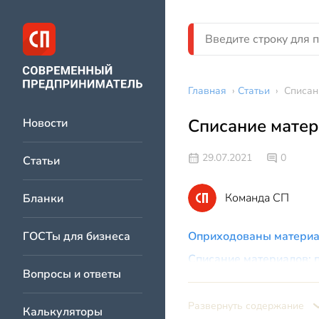
Главная
›
Статьи
›
Списан
Списание матер
Новости
29.07.2021
0
Статьи
Команда СП
Бланки
ГОСТы для бизнеса
Оприходованы материа
Списание материалов: 
Вопросы и ответы
Пример
Развернуть содержание
Калькуляторы