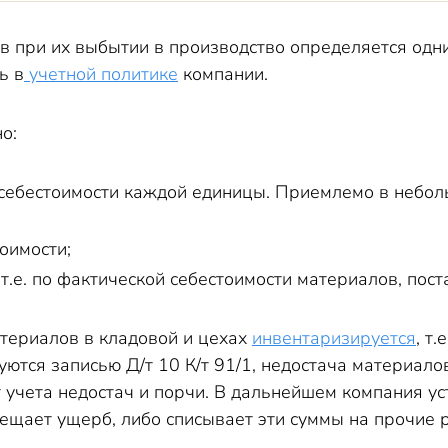
в при их выбытии в производство определяется одн
ь в
учетной политике
компании.
о:
по себестоимости каждой единицы. Приемлемо в небо
оимости;
, т.е. по фактической себестоимости материалов, пос
териалов в кладовой и цехах
инвентаризируется
, т
тся записью Д/т 10 К/т 91/1, недостача материалов
 учета недостач и порчи. В дальнейшем компания ус
мещает ущерб, либо списывает эти суммы на прочие 