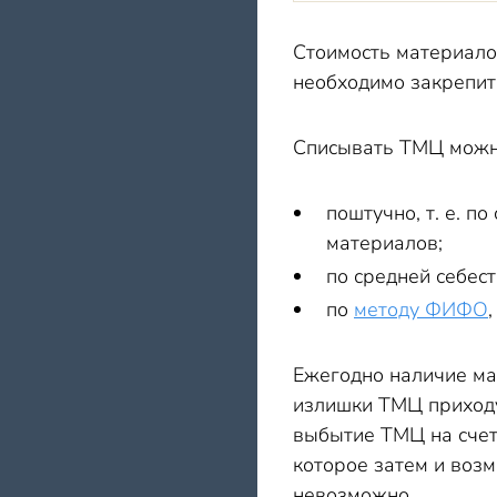
Стоимость материало
необходимо закрепит
Списывать ТМЦ можн
поштучно, т. е. 
материалов;
по средней себест
по
методу ФИФО
Ежегодно наличие ма
излишки ТМЦ приходую
выбытие ТМЦ на счет
которое затем и воз
невозможно.