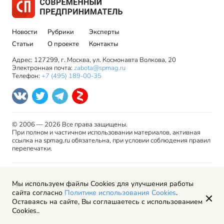
Новости
Рубрики
Эксперты
Статьи
О проекте
Контакты
Адрес: 127299, г. Москва, ул. Космонавта Волкова, 20
Электронная почта:
zabota@spmag.ru
Телефон:
+7 (495) 189-00-35
© 2006 — 2026 Все права защищены.
При полном и частичном использовании материалов, активная
ссылка на spmag.ru обязательна, при условии соблюдения правил
перепечатки.
Правила использования материалов сайта и авторские
Мы используем файлы Cookies для улучшения работы
права
сайта согласно
Политике использования Cookies
.
Пользовательское соглашение
Оставаясь на сайте, Вы соглашаетесь с использованием
Политика обработки персональных данных
Cookies..
Рекламодателям