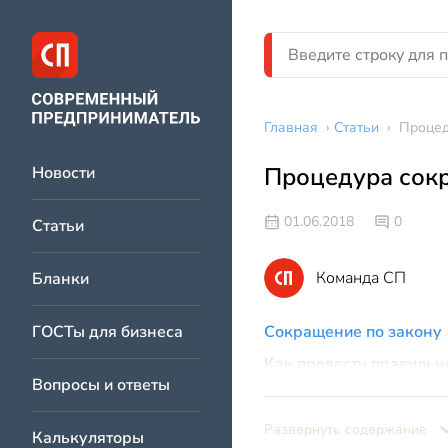
Главная
›
Статьи
›
Процед
Процедура сок
Новости
01.06.2018
0
Статьи
Команда СП
Бланки
ГОСТы для бизнеса
Сокращение по закону
Как провести правильн
Вопросы и ответы
Сложные случаи
Развернуть содержание
Калькуляторы