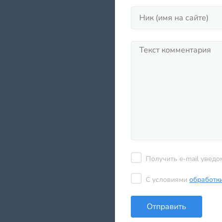
Получить e-mail уведо
С условиями
обработк
Отправить