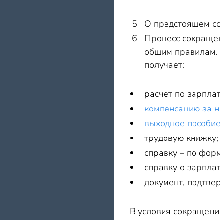
О предстоящем со
Процесс сокращен
общим правилам, 
получает:
расчет по зарплат
компенсацию за н
выходное пособи
трудовую книжку;
справку – по фо
справку о зарплат
документ, подтве
В условия сокращени