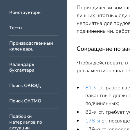
Периодически компан
Конструкторы
лишних штатных един
неприятна для трудо
Тесты
подчиненными, работ
Производственный
Сокращение по за
календарь
Чтобы действовать в 
Календарь
бухгалтера
регламентирована не
Поиск ОКВЭД
81-я
ст. разрешае
вакантные должно
Поиск ОКТМО
подчиненных;
82-я ст. требует
Подборки
178-я
ст. посвяще
материалов по
ситуации
179-я ст. определ