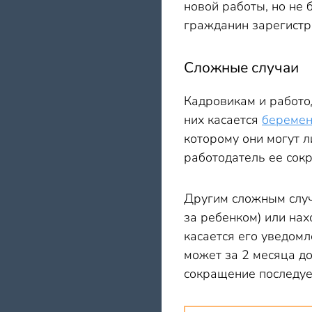
новой работы, но не 
гражданин зарегистри
Сложные случаи
Кадровикам и работо
них касается
беремен
которому они могут 
работодатель ее сокр
Другим сложным случа
за ребенком) или нах
касается его уведомл
может за 2 месяца д
сокращение последует