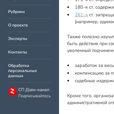
180-я ст. содерж
Рубрики
261-я
ст. запрещ
(например, одино
О проекте
Также полезно изучи
Эксперты
быть действия при со
уволенный подчиненны
Контакты
заработок за вес
Обработка
персональных
компенсацию за 
данных
судебные издержк
СП Дзен-канал
Кроме того, организ
Подписывайтесь
административной отв