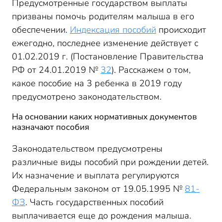
Предусмотренные государством выплаты
При неполном рабочем дне
призваны помочь родителям малыша в его
Как считают пособие на 3 ребенка в 2019 году
обеспечении.
Индексация пособий
происходит
Формула для расчета
ежегодно, последнее изменение действует с
Максимальное и минимальное пособие
01.02.2019 г. (Постановление Правительства
Пример
РФ от 24.01.2019 №
32
). Расскажем о том,
Пособие до 3-х лет
какое пособие на 3 ребенка в 2019 году
предусмотрено законодательством.
На основании каких нормативных документов
назначают пособия
Законодательством предусмотрены
различные виды пособий при рождении детей.
Их назначение и выплата регулируются
Федеральным законом от 19.05.1995 №
81-
ФЗ
. Часть государственных пособий
выплачивается еще до рождения малыша.