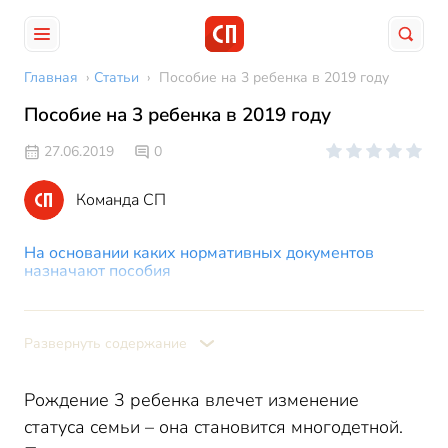
Главная
›
Статьи
›
Пособие на 3 ребенка в 2019 году
Пособие на 3 ребенка в 2019 году
27.06.2019
0
Команда СП
На основании каких нормативных документов
назначают пособия
По беременности и родам
Пособие за раннюю постановку на учет в
Развернуть содержание
медучреждении
Выплаты после рождения ребенка
Рождение 3 ребенка влечет изменение
Единовременное пособие при рождении
статуса семьи – она становится многодетной.
Пособие по уходу за ребенком до 1,5 лет