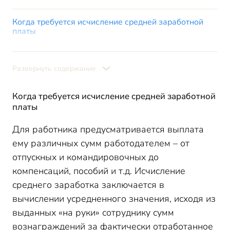
Когда требуется исчисление средней заработной
платы
Нормативный порядок исчисления среднего
заработка
Развернуть содержание
При исчислении среднего заработка учитываются
следующие выплаты:
При исчислении среднего заработка не учитываются
Когда требуется исчисление средней заработной
следующие выплаты:
платы
Итоги
Для работника предусматривается выплата
ему различных сумм работодателем – от
отпускных и командировочных до
компенсаций, пособий и т.д. Исчисление
среднего заработка заключается в
вычислении усредненного значения, исходя из
выданных «на руки» сотруднику сумм
вознаграждений за фактически отработанное