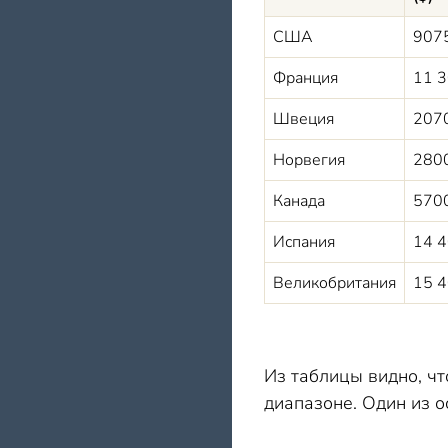
США
9075
Франция
11 
Швеция
207
Норвегия
2800
Канада
570
Испания
14 
Великобритания
15 
Из таблицы видно, чт
диапазоне. Один из 