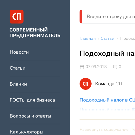
Главная
›
Статьи
›
Подохо
Подоходный на
Новости
07.09.2018
0
Статьи
Команда СП
Бланки
ГОСТы для бизнеса
Подоходный налог в 
Подоходный налог во 
Вопросы и ответы
Подоходный налог в Ш
Подоходный налог в Н
Развернуть содержание
Калькуляторы