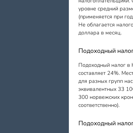
налогоплательщики. 
уровне средний разме
(применяется при год
Не облагается налого
доллара в месяц.
Подоходный налог
Подоходный налог в 
составляет 24%. Мест
для разных групп нас
эквивалентных 33 10
300 норвежских крон
соответственно).
Подоходный налог