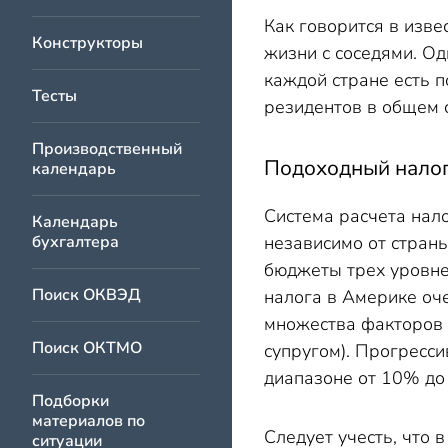
Подоходный налог в К
Как говорится в изве
Конструкторы
Подоходный налог в И
жизни с соседями. О
Подоходный налог в В
каждой стране есть п
Тесты
резидентов в общем 
Корпоративный подохо
Сравнение подоходного
Производственный
Подоходный нало
календарь
Вывод
Система расчета нал
Календарь
бухгалтера
независимо от стран
бюджеты трех уровне
Поиск ОКВЭД
налога в Америке оче
множества факторов 
Поиск ОКТМО
супругом). Прогресс
диапазоне от 10% до
Подборки
материалов по
Следует учесть, что
ситуации