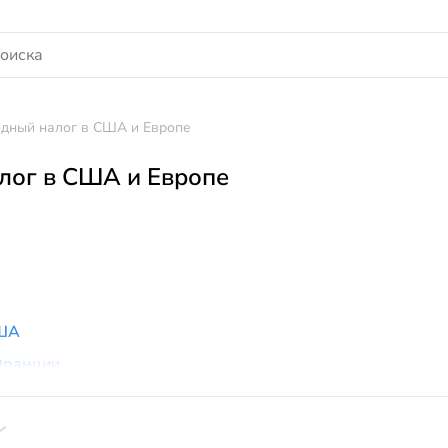
дный налог в США и Европе
лог в США и Европе
США
Франции
веции
орвегии