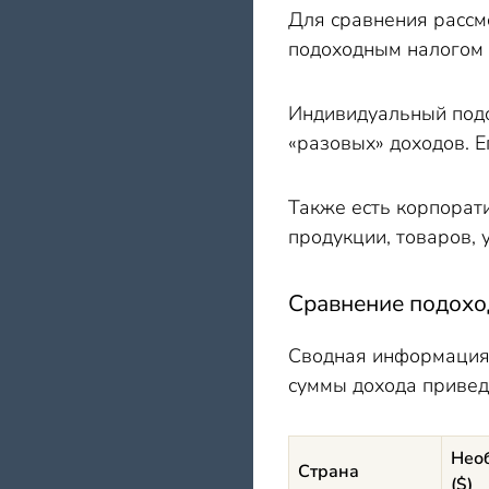
Для сравнения рассмо
подоходным налогом 
Индивидуальный подо
«разовых» доходов. Е
Также есть корпорат
продукции, товаров, 
Сравнение подоход
Сводная информация 
суммы дохода привед
Нео
Страна
(
$)