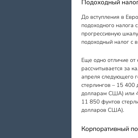
Подоходный налог
До вступления в Евр
подоходного налога с
прогрессивную шкалу
подоходный налог с 
Еще одно отличие от 
рассчитывается за ка
апреля следующего го
стерлингов – 15 400 
долларам США) или 4
11 850 фунтов стерли
долларов США).
Корпоративный по