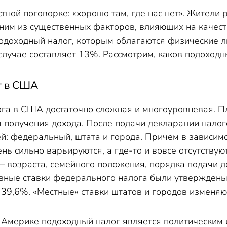
анаде
стной поговорке: «хорошо там, где нас нет». Жители
спании
дним из существенных факторов, влияющих на качест
еликобритании
одоходный налог, которым облагаются физические ли
случае составляет 13%. Рассмотрим, каков
подоходны
дный налог в Казахстане
 налога в разных странах
г в США
ога в США достаточно сложная и многоуровневая. Пл
ы получения дохода. После подачи декларации нало
й: федеральный, штата и города. Причем в зависимо
нь сильно варьируются, а где-то и вовсе отсутствую
– возраста, семейного положения, порядка подачи д
ивные ставки федерального налога были утверждены
 39,6%. «Местные» ставки штатов и городов изменяю
 в Америке подоходный налог является политически