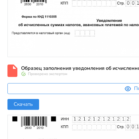
Образец заполнения уведомления об исчисленном
Проверено экспертом
П
Скачать