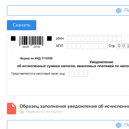
П
Скачать
Образец заполнения уведомления об исчисленном
Проверено экспертом
П