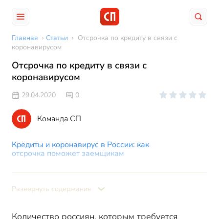
Главная
›
Статьи
›
Отсрочка по кредиту в связи с
коронавирусом
Отсрочка по кредиту в связи с
коронавирусом
29.04.2020
0
Команда СП
Кредиты и коронавирус в России: как
отсрочка поможет заемщикам
Кредитные каникулы для физических лиц: кому их
предоставят
Развернуть содержание
Отсрочка платежа по кредиту из-за коронавируса:
как ее получить
Количество россиян, которым требуется