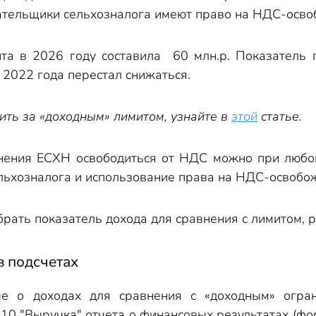
ательщики сельхозналога имеют право на НДС-осво
ита в 2026 году составила 60 млн.р. Показатель 
2022 года перестал снижаться.
ить за «доходным» лимитом, узнайте в
этой
статье.
нения ЕСХН освободиться от НДС можно при любой 
ельхозналога и использование права на НДС-освобо
брать показатель дохода для сравнения с лимитом, 
в подсчетах
ые о доходах для сравнения с «доходным» огр
110 "Выручка" отчета о финансовых результатах (фо