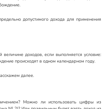
бождение.
предельно допустимого дохода для применения
величине доходов, если выполняется условие:
ждение происходят в одном календарном году.
расскажем далее.
аничением? Можно ли использовать цифры из
рма № 2)? Или правильным будет взять доход из