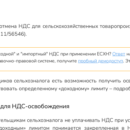
отмена НДС для сельскохозяйственных товаропроиз
11/56546).
входной" и "импортный" НДС при применении ЕСХН?
Ответ
на
равочно-правовой системе, получите
пробный демодоступ
. Э
иков сельхозналога есть возможность получить ос
твовать определенному «доходному» лимиту – подро
 для НДС-освобождения
тельщикам сельхозналога не уплачивать НДС при у
«доходным» лимитом понимается закрепленная в 