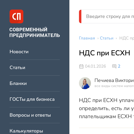
Главная
›
Статьи
›
НДС п
НДС при ЕСХН
Новости
04.01.2026
2
Статьи
Печиева Виктори
Бланки
все виды систем нало
ГОСТы для бизнеса
НДС при ЕСХН уплачи
определить, есть ли
Вопросы и ответы
плательщикам ЕСХН т
Калькуляторы