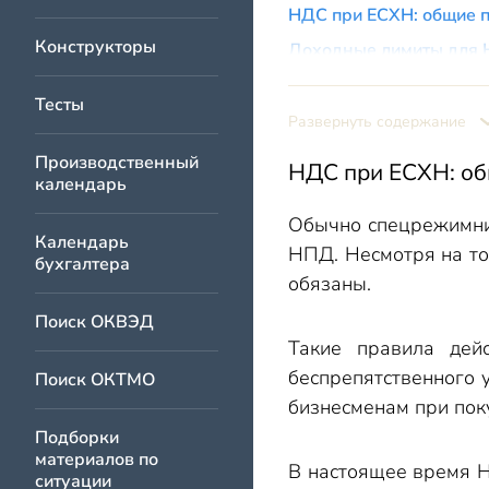
НДС при ЕСХН: общие 
Конструкторы
Доходные лимиты для
Как не ошибиться в под
Тесты
Уведомление налогови
Развернуть содержание
Потеря НДС-льготы
Производственный
НДС при ЕСХН: об
календарь
Вычеты после утраты 
Обычно спецрежимни
Нужна ли декларация
Календарь
НПД. Несмотря на то
Итоги
бухгалтера
обязаны.
Поиск ОКВЭД
Такие правила дей
беспрепятственного 
Поиск ОКТМО
бизнесменам при пок
Подборки
материалов по
В настоящее время Н
ситуации