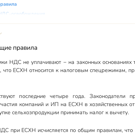
правила
 НДС-освобождения
счетах
ков
щие правила
освобождения
ки НДС не уплачивают − на законных основаниях т
, что ЕСХН относится к налоговым спецрежимам, 
ствуют последние четыре года. Законодатели п
участия компаний и ИП на ЕСХН в хозяйственных о
упке сельхозпродукции принимать налог к вычету.
ДС при ЕСХН исчисляется по общим правилам, что 