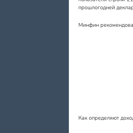
прошлогодней деклар
Минфин рекомендовал
Как определяют дох