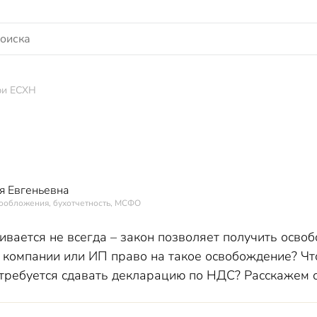
ри ЕСХН
я Евгеньевна
гообложения, бухотчетность, МСФО
вается не всегда – закон позволяет получить освоб
 у компании или ИП право на такое освобождение? Ч
ребуется сдавать декларацию по НДС? Расскажем о