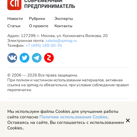
Новости
Рубрики
Эксперты
Статьи
О проекте
Контакты
Адрес: 127299, г. Москва, ул. Космонавта Волкова, 20
Электронная почта:
zabota@spmag.ru
Телефон:
+7 (495) 189-00-35
© 2006 — 2026 Все права защищены.
При полном и частичном использовании материалов, активная
ссылка на spmag.ru обязательна, при условии соблюдения правил
перепечатки.
Правила использования материалов сайта и авторские
Мы используем файлы Cookies для улучшения работы
права
сайта согласно
Политике использования Cookies
.
Пользовательское соглашение
Оставаясь на сайте, Вы соглашаетесь с использованием
Политика обработки персональных данных
Cookies..
Рекламодателям