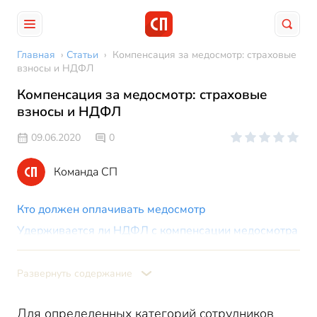
Главная
›
Статьи
›
Компенсация за медосмотр: страховые
взносы и НДФЛ
Компенсация за медосмотр: страховые
взносы и НДФЛ
09.06.2020
0
Команда СП
Кто должен оплачивать медосмотр
Удерживается ли НДФЛ с компенсации медосмотра
Пример
Облагается ли компенсация за медосмотр
Развернуть содержание
страховыми взносами
Пример
Для определенных категорий сотрудников