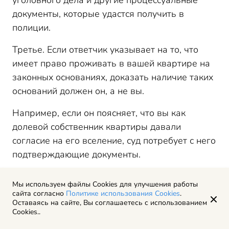
уголовного дела и другие процессуальные
документы, которые удастся получить в
полиции.
Третье. Если ответчик указывает на то, что
имеет право проживать в вашей квартире на
законных основаниях, доказать наличие таких
оснований должен он, а не вы.
Например, если он поясняет, что вы как
долевой собственник квартиры давали
согласие на его вселение, суд потребует с него
подтверждающие документы.
Мы используем файлы Cookies для улучшения работы
сайта согласно
ПРИМЕР ИЗ СУДЕБНОЙ ПРАКТИКИ.
Политике использования Cookies
.
Оставаясь на сайте, Вы соглашаетесь с использованием
Суд выселил из квартиры ответчиков, которые
Cookies..
вселились и проживали в ней по инициативе