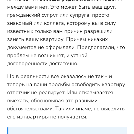
Какие нюансы учесть при подаче иска
между вами нет. Это может быть ваш друг,
Нюанс 1. Правильно формулируйте исковые требования
гражданский супруг или супруга, просто
Нюанс 2. Если вы обращались в полицию и требовали
знакомый или коллега, которому вы в силу
выселить ответчика из квартиры, укажите на это в иске
известных только вам причин разрешили
Нюанс 3. Если вы долевой собственник квартиры, в
которой посторонний проживает без оснований, и не
занять вашу квартиру. Причем никаких
имеете в собственности другого жилья, укажите в иске на
документов не оформляли. Предполагали, что
это обстоятельство
проблем не возникнет, и устной
Нюанс 4. Если вы в курсе, что ответчик, который живет у
вас без оснований, имеет другое жилье, в иске обратите на
договоренности достаточно.
это внимание
Нюанс 5. При составлении иска внимательно прочитайте
Но в реальности все оказалось не так - и
договор ссуды, по которому ответчик живет в вашей
теперь на ваши просьбы освободить квартиру
квартире, и убедитесь, что имеете право расторгнуть его
ответчик не реагирует. Или отказывается
Как повысить шансы на выигрыш в суде
выехать, обосновывая это разными
Какие “подводные камни” есть?
обстоятельствами. Так или иначе, но выселить
Когда суд может отказать в иске
его из квартиры не получается.
В какой суд обращаться с иском