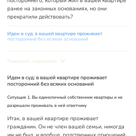
постороннего, который жил в вашей квартире
ранее на законных основаниях, но они
прекратили действовать?
Идем в суд: в вашей квартире проживает
посторонний без всяких оснований
Ситуация 1. Вы единоличный собственник квартиры и не
разрешали проживать в ней ответчику
Развернуть содержание
Ситуация 2. Вы долевой собственник квартиры и не
давали согласия на то, чтобы в ней жил ответчик
Идем в суд: в вашей квартире проживает
Идем в суд: в вашей квартире проживает
посторонний по договору, который вы расторгли или
посторонний без всяких оснований
срок которого истек
Ситуация 1. Договор, по которому у вас в квартире
Ситуация 1. Вы единоличный собственник квартиры и не
живет ответчик, заключили с ним вы
разрешали проживать в ней ответчику
Ситуация 2. Договор, по которому у вас в квартире
живет ответчик, заключил с ним прежний собственник
Итак, в вашей квартире проживает
квартиры
гражданин. Он не член вашей семьи, никогда
Каковы шансы выиграть в суде
им не был, и вообще, родственных отношений