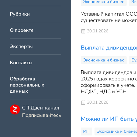
Экономика и бизнес
Эк
Уставный капитал ООО
Рубрики
существовать не может
О проекте
30.01.2026
Эксперты
Выплата дивиденд
Экономика и бизнес
Бу
Контакты
Выплата дивидендов и
2025 годах корректно 
Обработка
персональных
сформировать в учете.
данных
НДФЛ, НДС и УСН.
30.01.2026
СП Дзен-канал
Подписывайтесь
Можно ли ИП быть 
ИП
Экономика и бизне