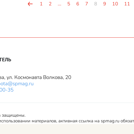
1
2
...
5
6
7
8
9
10
11
ва, ул. Космонавта Волкова, 20
bota@spmag.ru
-00-35
а защищены.
спользовании материалов, активная ссылка на spmag.ru обяза