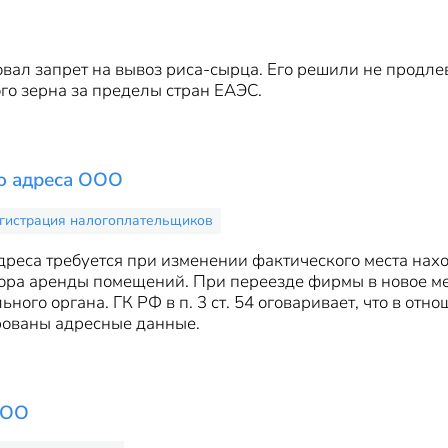
овал запрет на вывоз риса-сырца. Его решили не продлев
о зерна за пределы стран ЕАЭС.
о адреса ООО
гистрация налогоплательщиков
реса требуется при изменении фактического места нах
ора аренды помещений. При переезде фирмы в новое ме
ного органа. ГК РФ в п. 3 ст. 54 оговаривает, что в о
ованы адресные данные.
ООО