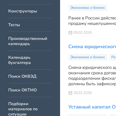
Экономика и бизнес
Конструкторы
Ранее в России действ
продажу нешелушенног
Тесты
05.02.2026
Производственный
календарь
Смена юридическог
Календарь
Экономика и бизнес
Ре
бухгалтера
Смена юридического ад
окончания срока догов
Поиск ОКВЭД
подразделении фискаль
должны быть зафиксир
Поиск ОКТМО
30.01.2026
Подборки
Уставный капитал 
материалов по
ситуации