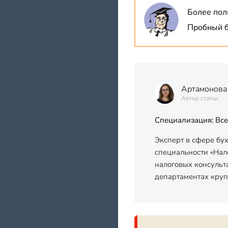
Более пол
Пробный б
Артамонова
Автор статьи
Специализация: Все
Эксперт в сфере бу
специальности «Нало
налоговых консульт
департаментах кру