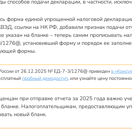
ы способов подачи декларации, в частности, исключ
ась форма единой упрощенной налоговой декларации
ВЭД, ссылки на НК РФ, добавили признак подачи отч
же указан на бланке – теперь самим прописывать на
/1276@, установивший форму и порядок ее заполнени
вующей формы.
России от 26.12.2025 № ЕД-7-3/1276@ приведен
в «Консу
есплатный
пробный демодоступ
, или узнайте цену постоянн
щенцам при отправке отчета за 2025 года важно уч
 бланке. Налогоплательщикам, предоставляющим уп
овать новый бланк.