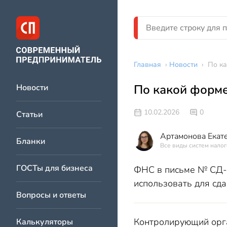
Главная
›
Новости
›
По ка
По какой форме
Новости
10.02.2026
0
Статьи
Артамонова Екат
Бланки
Все виды систем налог
ГОСТы для бизнеса
ФНС в письме № СД-4
использовать для сда
Вопросы и ответы
Контролирующий орга
Калькуляторы