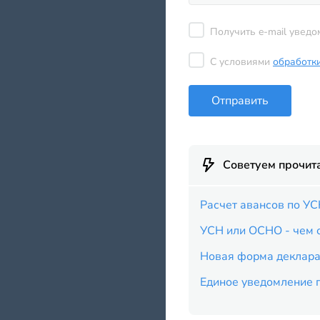
Получить e-mail уведо
С условиями
обработк
Отправить
Советуем прочит
Расчет авансов по УС
УСН или ОСНО - чем о
Новая форма деклара
Единое уведомление п