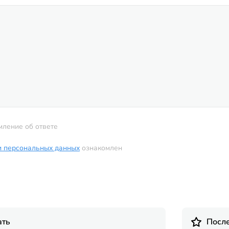
мление об ответе
и персональных данных
ознакомлен
ать
Посл