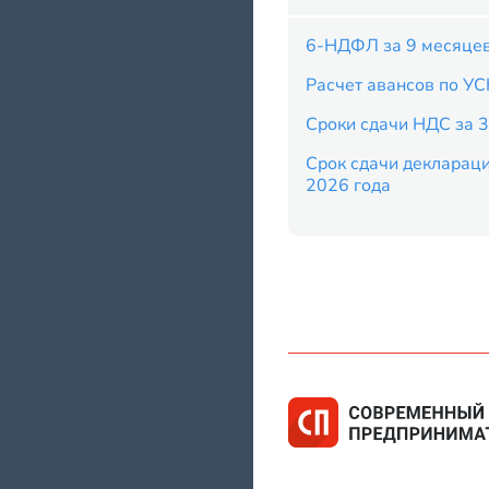
6-НДФЛ за 9 месяце
Расчет авансов по УС
Сроки сдачи НДС за 3
Срок сдачи деклараци
2026 года