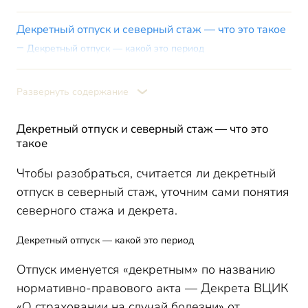
Декретный отпуск и северный стаж — что это такое
Декретный отпуск — какой это период
Северный стаж — что это и где он учитывается
Северный стаж для пенсии — история вопроса
Развернуть содержание
Стаж для северных надбавок и декрет
Декретный отпуск и северный стаж — что это
Итоги
такое
Чтобы разобраться, считается ли декретный
отпуск в северный стаж, уточним сами понятия
северного стажа и декрета.
Декретный отпуск — какой это период
Отпуск именуется «декретным» по названию
нормативно-правового акта — Декрета ВЦИК
«О страховании на случай болезни» от