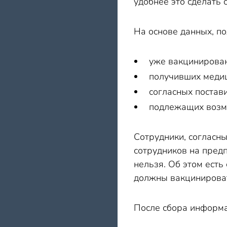
удобнее это сделать 
На основе данных, по
уже вакцинирован
получивших медиц
согласных постав
подлежащих возмо
Сотрудники, согласны
сотрудников на предп
нельзя. Об этом есть
должны вакцинировать
После сбора информа