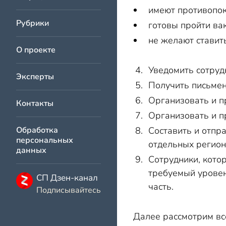
имеют противопок
Рубрики
готовы пройти ва
не желают ставит
О проекте
Уведомить сотруд
Эксперты
Получить письмен
Организовать и п
Контакты
Организовать и п
Обработка
Составить и отпр
персональных
отдельных регион
данных
Сотрудники, кото
требуемый уровен
СП Дзен-канал
часть.
Подписывайтесь
Далее рассмотрим вс