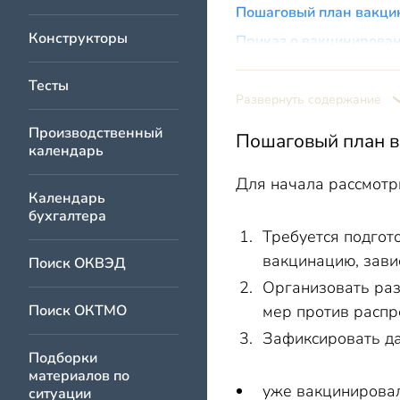
Пошаговый план вакци
Конструкторы
Приказ о вакцинирова
Составление списка со
Тесты
Что делать в случае от
Развернуть содержание
Подробнее об обязате
Производственный
Пошаговый план 
календарь
Для кого прививка от 
Для начала рассмотр
Сколько работников п
Календарь
Уведомление о вакцин
бухгалтера
Требуется подгот
Что необходимо для п
вакцинацию, зави
Поиск ОКВЭД
Отчет о вакцинации со
Организовать раз
Как мотивировать сот
Поиск ОКТМО
мер против распр
Зафиксировать да
Подборки
материалов по
уже вакцинировал
ситуации