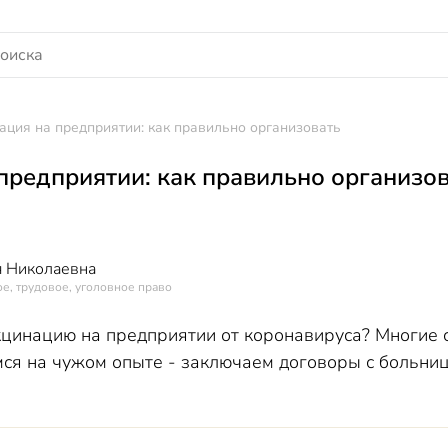
ация на предприятии: как правильно организовать
предприятии: как правильно организо
 Николаевна
е, трудовое, уголовное право
кцинацию на предприятии от коронавируса? Многие 
мся на чужом опыте - заключаем договоры с больни