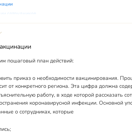
нации
нии сотрудников
трудников для вакцинации
каза от вакцинации
льной вакцинации
вакцинации
COVID-19 обязательна
им пошаговый план действий:
одлежит обязательной вакцинации?
ации
овить приказ о необходимости вакцинирования. Про
роведения выездной вакцинации на предприятии
сит от конкретного региона. Эта цифра должна соде
трудников
ъяснительную работу, в ходе которой рассказать с
рудников на прохождение вакцинации
остранения коронавирусной инфекции. Основной упо
нные о сотрудниках, которые
ись;