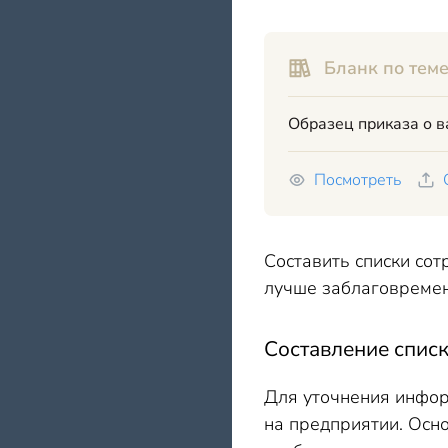
Бланк по теме
Образец приказа о 
Посмотреть
Составить списки сот
лучше заблаговремен
Составление спис
Для уточнения инфор
на предприятии. Осно