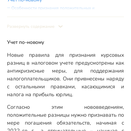
Учет по-новому
Особенности признания положительных и
отрицательных разниц
Учет и 1С:Бухгалтерия 8»
Развернуть содержание
Пример учета отрицательных разниц 2022 г.
Учет:
Учет по-новому
Новые правила для признания курсовых
разниц в налоговом учете предусмотрены как
антикризисные меры, для поддержания
налогоплательщиков. Они привнесены наряду
с остальными правками, касающимися и
налога на прибыль юрлиц.
Согласно этим нововведениям,
положительные разницы нужно признавать по
мере погашения обязательств, начиная с
2022-го г., а отрицательные – начиная с