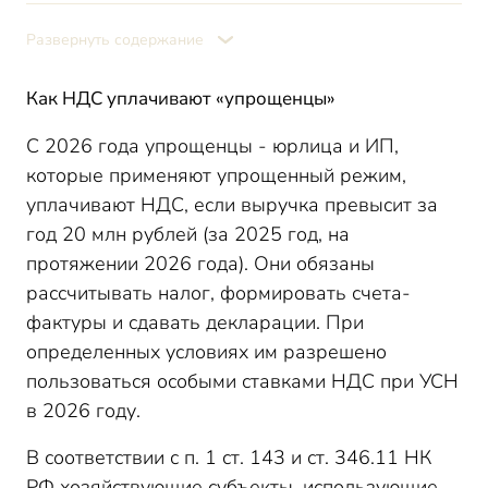
Какие ставки НДС применяют «упрощенцы»
Как считать налог по специальным ставкам
Развернуть содержание
Когда невыгодно использовать специальные ставки
Как НДС уплачивают «упрощенцы»
Итоги
С 2026 года упрощенцы - юрлица и ИП,
которые применяют упрощенный режим,
уплачивают НДС, если выручка превысит за
год 20 млн рублей (за 2025 год, на
протяжении 2026 года). Они обязаны
рассчитывать налог, формировать счета-
фактуры и сдавать декларации. При
определенных условиях им разрешено
пользоваться особыми ставками НДС при УСН
в 2026 году.
В соответствии с п. 1 ст. 143 и ст. 346.11 НК
РФ хозяйствующие субъекты, использующие