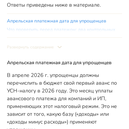
Ответы приведены ниже в материале.
Апрельская платежная дата для упрощенцев
Что проверить перед платежом: два контрольных
показателя
Какой КБК указать в платежке и в уведомлении
Развернуть содержание
Будет ли наказание в виде штрафа за неуплату
аванса по УСН
Апрельская платежная дата для упрощенцев
Кому из упрощенцев не нужно платить аванс в
апреле 2026 года
В апреле 2026 г. упрощенцы должны
Итоги
перечислить в бюджет свой первый аванс по
УСН-налогу в 2026 году. Это месяц уплаты
авансового платежа для компаний и ИП,
применяющих этот налоговый режим. Это не
зависит от того, какую базу («доходы» или
«доходы минус расходы») применяют