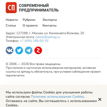
Новости
Рубрики
Эксперты
Статьи
О проекте
Контакты
Адрес: 127299, г. Москва, ул. Космонавта Волкова, 20
Электронная почта:
zabota@spmag.ru
Телефон:
+7 (495) 189-00-35
© 2006 — 2026 Все права защищены.
При полном и частичном использовании материалов, активная
ссылка на spmag.ru обязательна, при условии соблюдения правил
перепечатки.
Правила использования материалов сайта и авторские
Мы используем файлы Cookies для улучшения работы
права
сайта согласно
Политике использования Cookies
.
Пользовательское соглашение
Оставаясь на сайте, Вы соглашаетесь с использованием
Политика обработки персональных данных
Cookies..
Рекламодателям