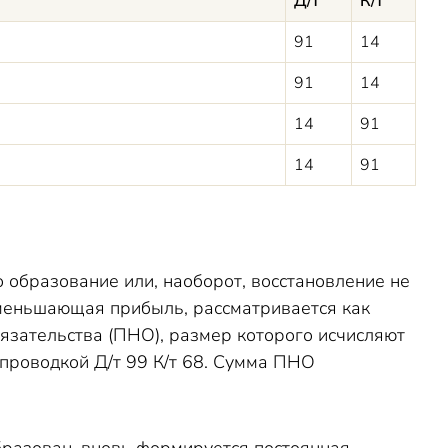
Д/т
К/т
91
14
91
14
14
91
14
91
 образование или, наоборот, восстановление не
уменьшающая прибыль, рассматривается как
язательства (ПНО), размер которого исчисляют
проводкой Д/т 99 К/т 68. Сумма ПНО