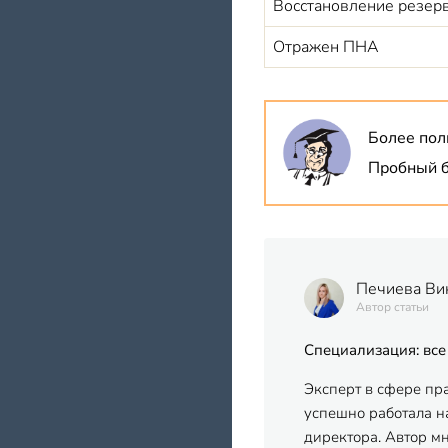
Восстановление резер
Отражен ПНА
Более пол
Пробный б
Печиева Ви
Автор статьи
Специализация: все
Эксперт в сфере пр
успешно работала на
директора. Автор м