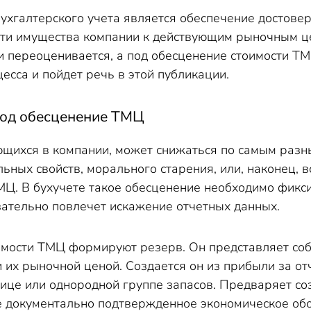
хгалтерского учета является обеспечение достоверн
ти имущества компании к действующим рыночным це
и переоценивается, а под обесценение стоимости ТМ
есса и пойдет речь в этой публикации.
 под обесценение ТМЦ
щихся в компании, может снижаться по самым разны
ьных свойств, морального старения, или, наконец,
Ц. В бухучете такое обесценение необходимо фикси
ательно повлечет искажение отчетных данных.
мости ТМЦ формируют резерв. Он представляет соб
 их рыночной ценой. Создается он из прибыли за от
ице или однородной группе запасов. Предваряет со
е документально подтвержденное экономическое обос