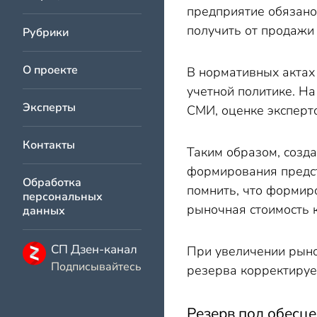
предприятие обязано
получить от продажи
Рубрики
О проекте
В нормативных актах
учетной политике. Н
Эксперты
СМИ, оценке эксперто
Контакты
Таким образом, созда
формирования предст
Обработка
помнить, что формир
персональных
рыночная стоимость 
данных
СП Дзен-канал
При увеличении рыно
Подписывайтесь
резерва корректирует
Резерв под обесце