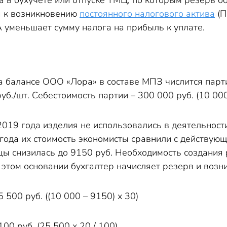
а в бухучете или отпуске ТМЦ, по которым резерв о
я к возникновению
постоянного налогового актива
(П
 уменьшает сумму налога на прибыль к уплате.
а балансе ООО «Лора» в составе МПЗ числится парт
уб./шт. Себестоимость партии – 300 000 руб. (10 000
019 года изделия не использовались в деятельност
года их стоимость экономисты сравнили с действую
цы снизилась до 9150 руб. Необходимость создания
 этом основании бухгалтер начисляет резерв и воз
5 500 руб. ((10 000 – 9150) х 30)
100 руб. (25 500 х 20 / 100).