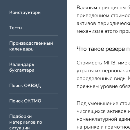
Важным принципом бу
Конструкторы
приведением стоимос
активов периодическ
Тесты
механизме этого проц
Производственный
Что такое резерв
календарь
Стоимость МПЗ, имею
Календарь
бухгалтера
утраты их первоначал
определенные виды М
Поиск ОКВЭД
прежнем уровне обяз
Поиск ОКТМО
Под уменьшение стои
числящихся активов и
Подборки
номенклатурной един
материалов по
на рынке и грамотно
ситуации