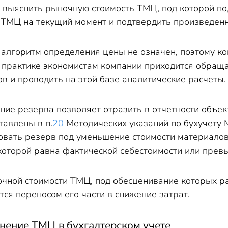
 выяснить рыночную стоимость ТМЦ, под которой п
 ТМЦ на текущий момент и подтвердить произведен
 алгоритм определения цены не означен, поэтому ко
а практике экономистам компании приходится обращ
в и проводить на этой базе аналитические расчеты.
ние резерва позволяет отразить в отчетности объе
авлены в п.
20
Методических указаний по бухучету
овать резерв под уменьшение стоимости материалов
которой равна фактической себестоимости или превы
чной стоимости ТМЦ, под обесценивание которых ра
ся переносом его части в снижение затрат.
нение ТМЦ в бухгалтерском учете