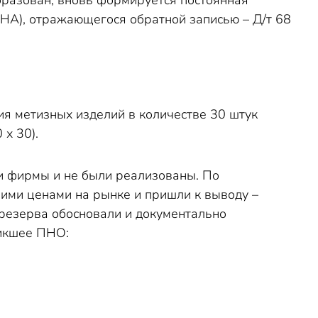
бразован, вновь формируется постоянная
НА), отражающегося обратной записью – Д/т 68
ия метизных изделий в количестве 30 штук
 х 30).
и фирмы и не были реализованы. По
щими ценами на рынке и пришли к выводу –
 резерва обосновали и документально
никшее ПНО: