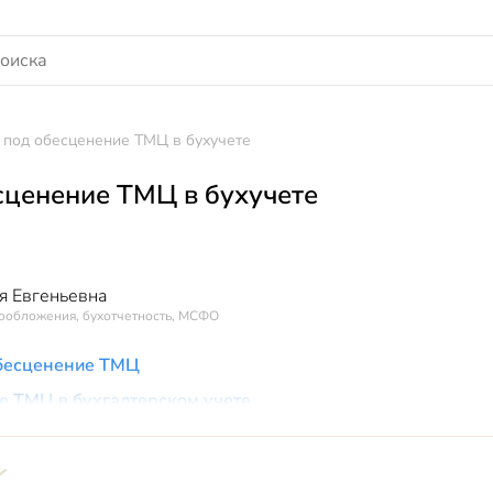
 под обесценение ТМЦ в бухучете
сценение ТМЦ в бухучете
я Евгеньевна
гообложения, бухотчетность, МСФО
обесценение ТМЦ
е ТМЦ в бухгалтерском учете
е ТМЦ в налоговом учете