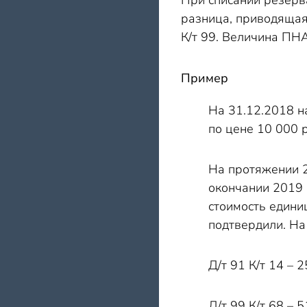
При списании резерв
разница, приводяща
К/т 99. Величина ПНА
Пример
На 31.12.2018 н
по цене 10 000 р
На протяжении 2
окончании 2019 
стоимость едини
подтвердили. На
Д/т 91 К/т 14 – 2
Д/т 99 К/т 68 – 5