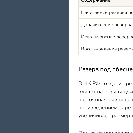
Содержание
Начисление резерва по
Доначисление резерва
Использование резерв
Восстановление резер
Резерв под обесц
В НК РФ создание ре
влияет на величину 
постоянная разница,
произведением зарез
увеличивает размер 