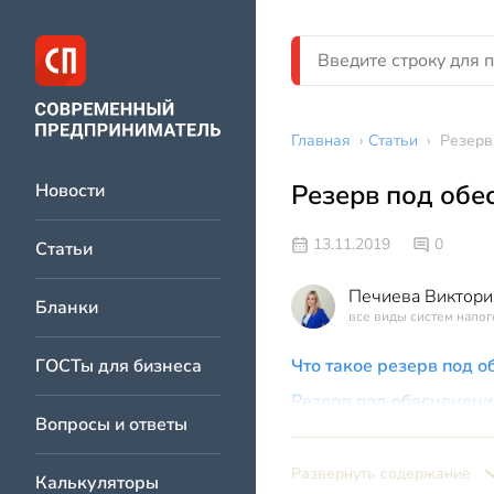
Главная
›
Статьи
›
Резерв
Резерв под обе
Новости
13.11.2019
0
Статьи
Печиева Виктори
Бланки
все виды систем нало
ГОСТы для бизнеса
Что такое резерв под 
Резерв под обесценени
Вопросы и ответы
Резерв под обесценени
Пример
Развернуть содержание
Калькуляторы