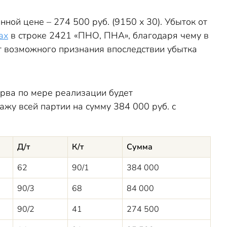
ной цене – 274 500 руб. (9150 х 30). Убыток от
ах
в строке 2421 «ПНО, ПНА», благодаря чему в
т возможного признания впоследствии убытка
рва по мере реализации будет
ажу всей партии на сумму 384 000 руб. с
Д/т
К/т
Сумма
62
90/1
384 000
90/3
68
84 000
90/2
41
274 500