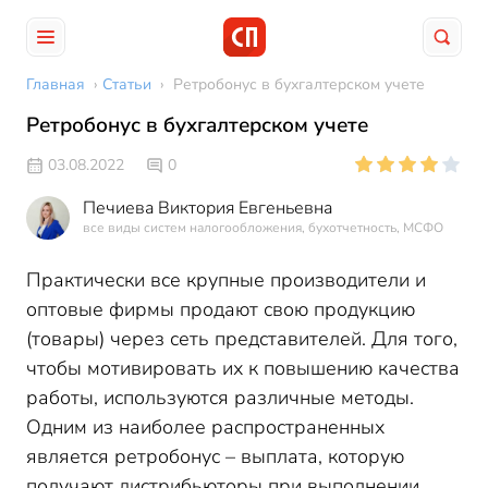
Главная
›
Статьи
›
Ретробонус в бухгалтерском учете
Ретробонус в бухгалтерском учете
03.08.2022
0
Печиева Виктория Евгеньевна
все виды систем налогообложения, бухотчетность, МСФО
Практически все крупные производители и
оптовые фирмы продают свою продукцию
(товары) через сеть представителей. Для того,
чтобы мотивировать их к повышению качества
работы, используются различные методы.
Одним из наиболее распространенных
является ретробонус – выплата, которую
получают дистрибьюторы при выполнении