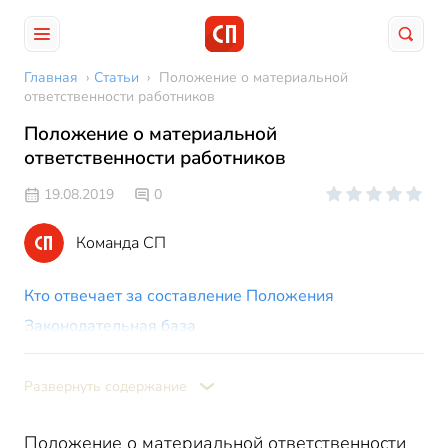
Главная
›
Статьи
›
Положение о материальной
ответственности работников
Положение о материальной
ответственности работников
19.08.2019
0
Команда СП
Кто отвечает за составление Положения
Законодательная база
Ключевые нормы статей ТК РФ:
Структура Положения о материальной
Развернуть содержание
ответственности
Положение о материальной ответственности