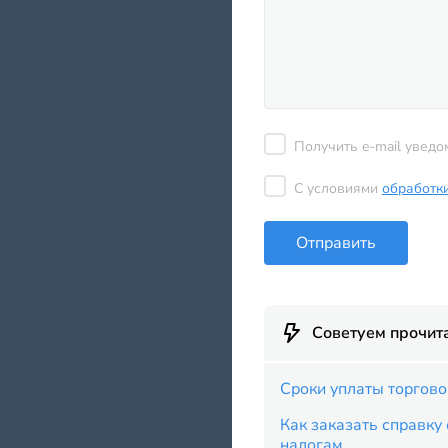
Получить e-mail уведо
С условиями
обработк
Отправить
Советуем прочит
Cроки уплаты торгово
Как заказать справку
налогам