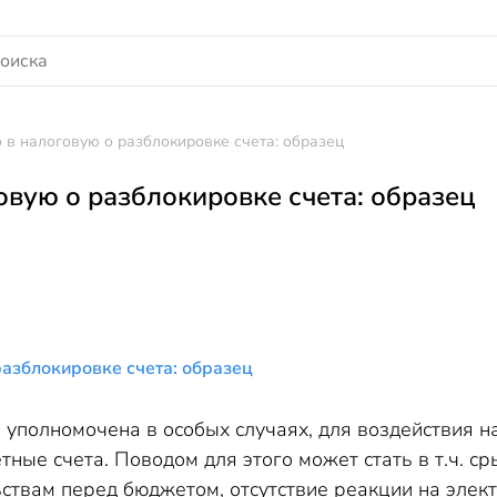
 в налоговую о разблокировке счета: образец
овую о разблокировке счета: образец
разблокировке счета: образец
 уполномочена в особых случаях, для воздействия 
тные счета. Поводом для этого может стать в т.ч. с
ьствам перед бюджетом, отсутствие реакции на эле