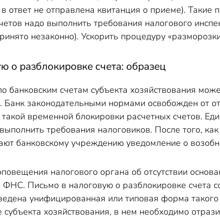
в ответ не отправлена квитанция о приеме). Такие 
четов надо выполнить требования налогового инспек
ринято незаконно). Ускорить процедуру «разморозк
ю о разблокировке счета: образец
о банковским счетам субъекта хозяйствования може
. Банк законодательными нормами освобожден от от
 такой временной блокировки расчетных счетов. Еди
выполнить требования налоговиков. После того, ка
ают банковскому учреждению уведомление о возобн
оповещения налогового органа об отсутствии основ
 ФНС. Письмо в налоговую о разблокировке счета со
ведена унифицированная или типовая форма такого
 субъекта хозяйствования, в нем необходимо отрази