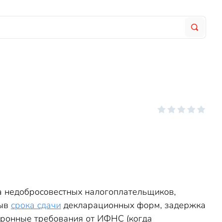
на недобросовестных налогоплательщиков,
рыв
срока сдачи
декларационных форм, задержка
ктронные требования от ИФНС (когда