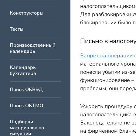
налогоплательщиком 
Конструкторы
Для разблокировки с
блокировании было п
Тесты
Письмо в налогову
Производственный
календарь
Запрет на операции
п
материального урона
Календарь
понесли убытки из-за
бухгалтера
функционирование – 
проблемы, они перед
Поиск ОКВЭД
Поиск ОКТМО
Ускорить процедуру 
налогоплательщика в
Подборки
Законодательно не в
материалов по
на фирменном бланке
ситуации