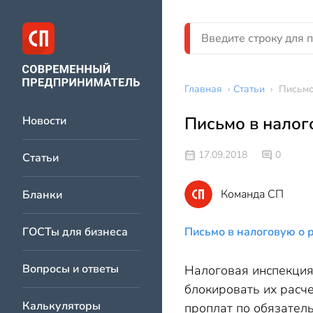
Главная
›
Статьи
›
Письмо
Письмо в налог
Новости
17.09.2018
0
Статьи
Команда СП
Бланки
ГОСТы для бизнеса
Письмо в налоговую о 
Вопросы и ответы
Налоговая инспекция
блокировать их расче
Калькуляторы
проплат по обязател