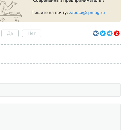
"Современный предприниматель"?
Пишите на почту:
zabota@spmag.ru
Да
Нет