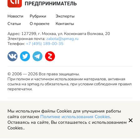
Новости
Рубрики
Эксперты
Статьи
О проекте
Контакты
Адрес: 127299, г. Москва, ул. Космонавта Волкова, 20
Электронная почта:
zabota@spmag.ru
Телефон:
+7 (495) 189-00-35
© 2006 — 2026 Все права защищены.
При полном и частичном использовании материалов, активная
ссылка на spmag.ru обязательна, при условии соблюдения правил
перепечатки.
Правила использования материалов сайта и авторские
Мы используем файлы Cookies для улучшения работы
права
сайта согласно
Политике использования Cookies
.
Пользовательское соглашение
Оставаясь на сайте, Вы соглашаетесь с использованием
Политика обработки персональных данных
Cookies..
Рекламодателям