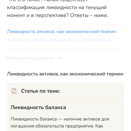
классификация ликвидности на текущий
момент и в перспективе? Ответы – ниже.
Ликвидность активов, как экономический термин
Активы по степени ликвидности – группировка:
Активы по степени ликвидности в балансе – таблица
Что такое коэффициент ликвидности активов?
Развернуть содержание
Общепринятые формулы коэффициентов ликвидности:
Ликвидность активов, как экономический термин
Итоги
Статья по теме:
Ликвидность баланса
Ликвидность баланса — наличие активов для
погашения обязательств предприятия. Как