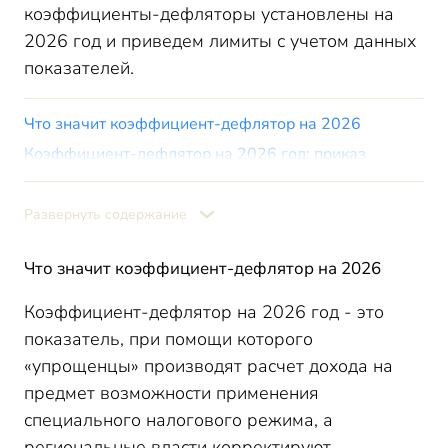
коэффициенты-дефляторы установлены на
2026 год и приведем лимиты с учетом данных
показателей.
Что значит коэффициент-дефлятор на 2026
Коэффициент-дефлятор на 2026 год: приказ
Минэкономразвития
Как рассчитать предельную величину доходов для
Развернуть содержание
применения УСН и потенциальный доход по ПСН
Что бизнесу дает установление Приказом
минэкономразвития коэффициента-дефлятора на
Что значит коэффициент-дефлятор на 2026
2026
Коэффициент-дефлятор на 2026 год - это
Итоги
показатель, при помощи которого
«упрощенцы» производят расчет дохода на
предмет возможности применения
специального налогового режима, а
региональные власти корректируют