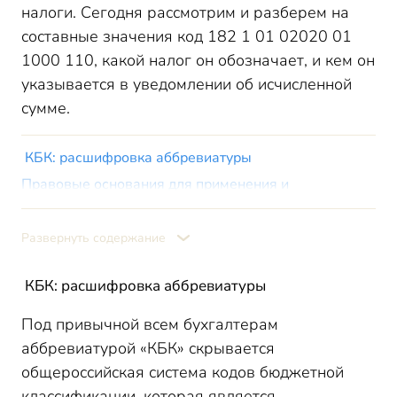
налоги. Сегодня рассмотрим и разберем на
составные значения код 182 1 01 02020 01
1000 110, какой налог он обозначает, и кем он
указывается в уведомлении об исчисленной
сумме.
КБК: расшифровка аббревиатуры
Правовые основания для применения и
формирования кода
182 1 01 02020 01 1000 110 КБК: расшифровка и
Развернуть содержание
структура кода
Итоги
КБК: расшифровка аббревиатуры
Под привычной всем бухгалтерам
аббревиатурой «КБК» скрывается
общероссийская система кодов бюджетной
классификации, которая является