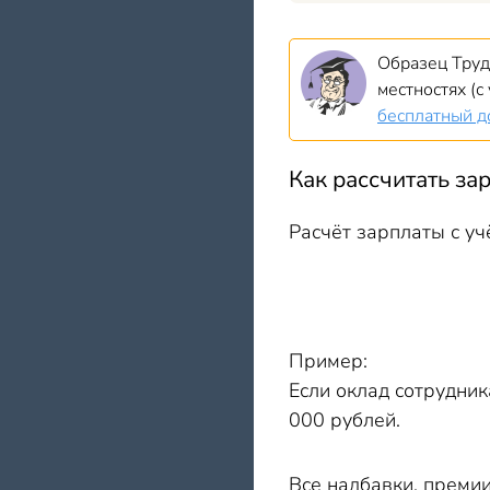
Образец Труд
местностях (
бесплатный д
Как рассчитать з
Расчёт зарплаты с у
Пример:
Если оклад сотрудник
000 рублей.
Все надбавки, преми