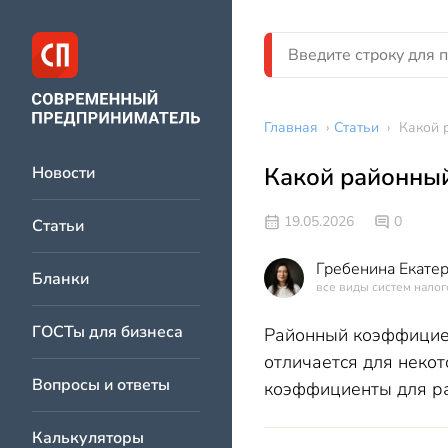
Главная
›
Статьи
›
Какой 
Какой районный
Новости
19.05.2026
0
Статьи
Гребенина Екате
Бланки
все виды систем нало
ГОСТы для бизнеса
Районный коэффициент
отличается для неко
Вопросы и ответы
коэффициенты для ра
Калькуляторы