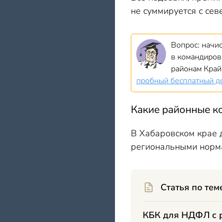
не суммируется с сев
Вопрос: начи
в командиров
районам Край
пробный бесплатный д
Какие районные к
В Хабаровском крае
региональными норма
Статья по тем
КБК для НДФЛ с 