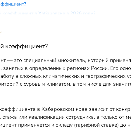
оэффициент?
й коэффициент в Хабаровске в 2026 году?
ту с использованием районного коэффициента?
ициенты применяются в Хабаровске и Хабаровском крае
я районного коэффициента в Хабаровском крае
ый коэффициент
?
енения районного коэффициента в Хабаровске
 районного коэффициента в Хабаровске
т — это специальный множитель, который применяе
, занятых в определённых регионах России. Его ос
и начислении районного коэффициента в Хабаровске
работу в сложных климатических и географических у
иторий с суровым климатом, в том числе для значит
коэффициента в Хабаровском крае зависит от конкр
, стажа или квалификации сотрудника, а только от 
циент применяется к окладу (тарифной ставке) до н