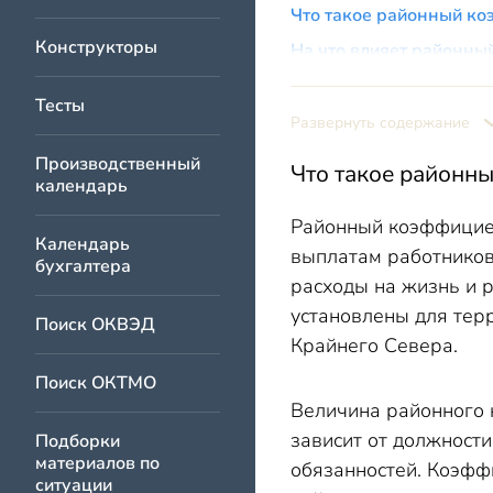
Что такое районный к
Конструкторы
На что влияет районны
Как рассчитать зарпла
Тесты
Какие районные коэфф
Развернуть содержание
Основные значени
Производственный
Что такое районн
календарь
Особенности прим
Нормативная база
Районный коэффициен
Календарь
выплатам работников
Важные нюансы пр
бухгалтера
расходы на жизнь и 
Итоги
установлены для терр
Поиск ОКВЭД
Крайнего Севера.
Поиск ОКТМО
Величина районного 
зависит от должности
Подборки
материалов по
обязанностей. Коэффи
ситуации