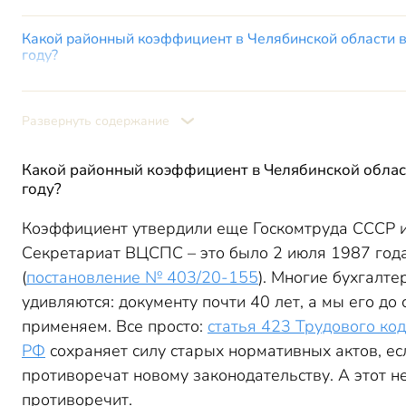
Какой районный коэффициент в Челябинской области 
году?
Как рассчитывается районный коэффициент в Челябин
году?
Развернуть содержание
МРОТ в Челябинской области с учетом коэффициента в
Что важно знать про применение районного коэффици
Какой районный коэффициент в Челябинской облас
Итоги
году?
Коэффициент утвердили еще Госкомтруда СССР 
Секретариат ВЦСПС – это было 2 июля 1987 год
(
постановление № 403/20-155
). Многие бухгалте
удивляются: документу почти 40 лет, а мы его до 
применяем. Все просто:
статья 423 Трудового ко
РФ
сохраняет силу старых нормативных актов, ес
противоречат новому законодательству. А этот н
противоречит.