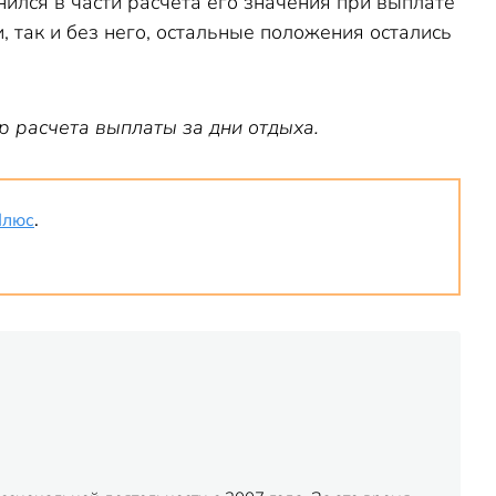
нился в части расчета его значения при выплате
 так и без него, остальные положения остались
р расчета выплаты за дни отдыха.
Плюс
.