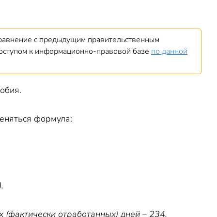
сравнение с предыдущим правительственным
доступом к информационно-правовой базе
по данной
обия.
меняться формула:
.
х (фактически отработанных) дней – 234.