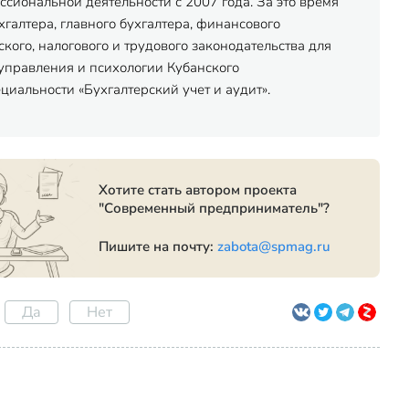
сиональной деятельности с 2007 года. За это время
хгалтера, главного бухгалтера, финансового
ого, налогового и трудового законодательства для
управления и психологии Кубанского
иальности «Бухгалтерский учет и аудит».
Хотите стать автором проекта
"Современный предприниматель"?
Пишите на почту:
zabota@spmag.ru
Да
Нет