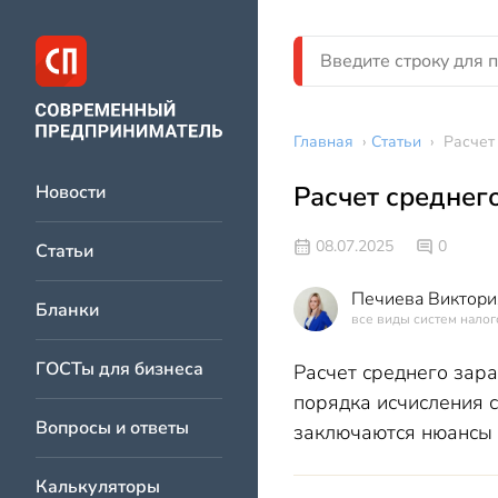
Главная
›
Статьи
›
Расчет
Расчет среднег
Новости
08.07.2025
0
Статьи
Печиева Виктори
Бланки
все виды систем нало
ГОСТы для бизнеса
Расчет среднего зар
порядка исчисления 
Вопросы и ответы
заключаются нюансы 
Калькуляторы