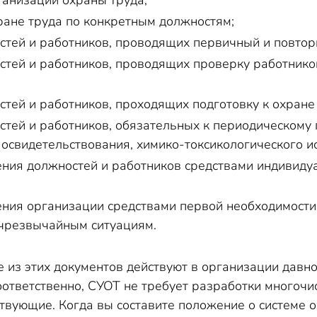
анизации охраны труда;
ране труда по конкретным должностям;
тей и работников, проводящих первичный и повтор
тей и работников, проводящих проверку работников
тей и работников, проходящих подготовку к охране 
тей и работников, обязательных к периодическому
 освидетельствования, химико-токсикологического и
ния должностей и работников средствами индивид
ния организации средствами первой необходимости
чрезвычайным ситуациям.
е из этих документов действуют в организации давн
соответственно, СУОТ не требует разработки многоч
вующие. Когда вы составите положение о системе о