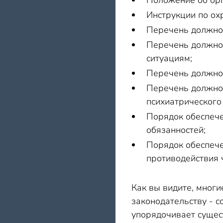
Положение об орг
Инструкции по ох
Перечень должнос
Перечень должнос
ситуациям;
Перечень должнос
Перечень должнос
психиатрического
Порядок обеспече
обязанностей;
Порядок обеспече
противодействия 
Как вы видите, многи
законодательству - 
упорядочивает сущест