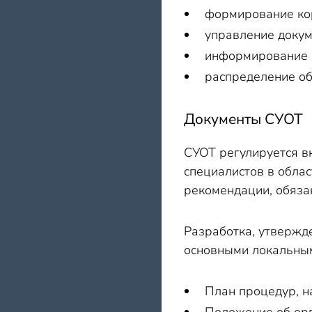
формирование ко
управление доку
информирование р
распределение об
Документы СУОТ
СУОТ регулируется в
специалистов в обла
рекомендации, обязан
Разработка, утвержд
основными локальным
План процедур, н