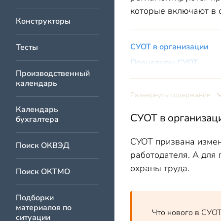
которые включают в 
Конструкторы
СУОТ в организации
Тесты
Процедуры СУОТ
Производственный
Документы СУОТ
календарь
Упрощенная СУОТ
Развернуть содержание
Календарь
Ответственность за отс
СУОТ в организац
бухгалтера
СУОТ призвана измени
Поиск ОКВЭД
работодателя. А для
охраны труда.
Поиск ОКТМО
Подборки
материалов по
Что нового в СУОТ
ситуации