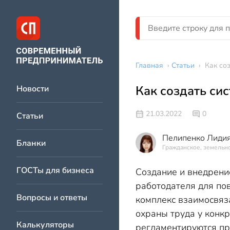
Главная
›
Статьи
›
Как со
Как создать си
Новости
21.03.2022
0
Статьи
Пелипенко Лидия
Бланки
Гражданское, земельно
ГОСТы для бизнеса
Создание и внедрени
работодателя для пов
Вопросы и ответы
комплекс взаимосвяз
охраны труда у конк
Калькуляторы
регламентируются пр