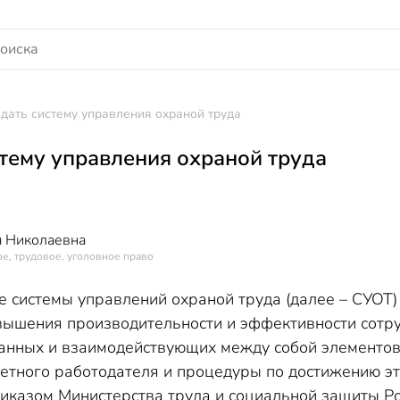
здать систему управления охраной труда
стему управления охраной труда
 Николаевна
е, трудовое, уголовное право
е системы управлений охраной труда (далее – СУОТ)
ышения производительности и эффективности сотрудн
анных и взаимодействующих между собой элементов,
ретного работодателя и процедуры по достижению э
иказом Министерства труда и социальной защиты Р