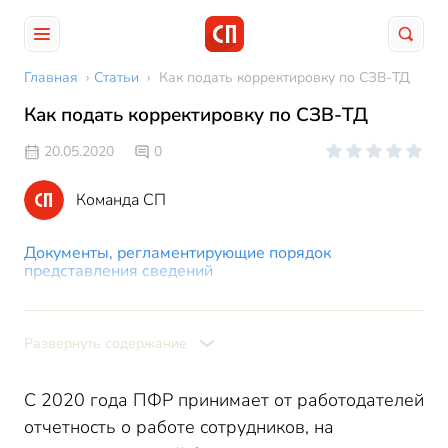
Главная
›
Статьи
›
Как подать корректировку по СЗВ-ТД
Как подать корректировку по СЗВ-ТД
20.05.2020
0
Команда СП
Документы, регламентирующие порядок
представления сведений
Как обнаруживается ошибка
Как скорректировать СЗВ-ТД
Развернуть содержание
СЗВ-ТД корректировка - как сделать в разных
случаях
С 2020 года ПФР принимает от работодателей
Ошибка в сведениях о работодателе или по
персональным данным сотрудника
отчетность о работе сотрудников, на