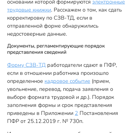
основании которой формируются
электронные
Корректировка данных о заявлении сотрудника
трудовые книжки
. Расскажем о том, как сдать
Исправление кадровых событий
корректировку по СЗВ-ТД, если в
Как сдать корректирующий отчет СЗВ-ТД
отправленной форме обнаружились
недостоверные данные.
Документы, регламентирующие порядок
представления сведений
Форму СЗВ-ТД
работодатели сдают в ПФР,
если в отношении работника произошло
определенное
кадровое событие
(прием,
увольнение, перевод, подача заявления о
выборе формата трудовой и др.). Порядок
заполнения формы и срок представления
приведены в Приложении
2
Постановления
ПФР от 25.12.2019 г. № 730п.