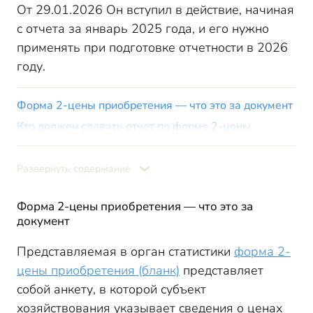
От 29.01.2026 Он вступил в действие, начиная
с отчета за январь 2025 года, и его нужно
применять при подготовке отчетности в 2026
году.
Форма 2-цены приобретения — что это за документ
Кто должен сдавать отчет по форме 2-цены
приобретения
Сроки сдачи формы 2-цены приобретения
Развернуть содержание
Статистическая форма 2 (цены) — заполнение
Итоги
Форма 2-цены приобретения — что это за
документ
Представляемая в орган статистики
форма 2-
цены приобретения (бланк)
представляет
собой анкету, в которой субъект
хозяйствования указывает сведения о ценах