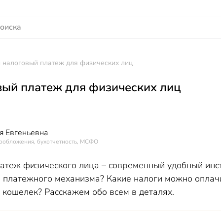
 налоговый платеж для физических лиц
ый платеж для физических лиц
я Евгеньевна
гообложения, бухотчетность, МСФО
атеж физического лица – современный удобный инст
го платежного механизма? Какие налоги можно оплач
 кошелек? Расскажем обо всем в деталях.