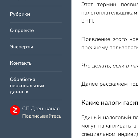
Этот термин появи
налогоплательщикам
Рубрики
ЕНП.
О проекте
Появление этого но
Эксперты
прежнему пользовать
Контакты
Что делать, если в н
Обработка
Далее расскажем под
персональных
данных
Какие налоги гаси
СП Дзен-канал
Подписывайтесь
Единый налоговый пл
могут накапливать в
специальном индивид