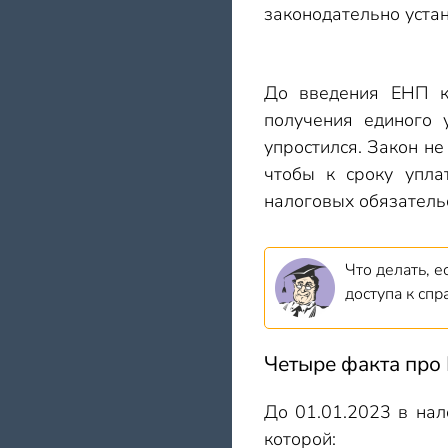
законодательно устан
До введения ЕНП ка
получения единого 
упростился. Закон не
чтобы к сроку упла
налоговых обязатель
Что делать, 
доступа к сп
Четыре факта про
До 01.01.2023 в нал
которой: