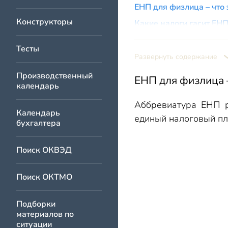
ЕНП для физлица – что 
Конструкторы
Какие налоги гасит ЕН
Четыре факта про ЕНП
Тесты
Шесть платежных спос
Развернуть содержание
Вносим ЕНП через лич
Производственный
ЕНП для физлица –
календарь
Как инспекторы распо
Аббревиатура ЕНП р
Возврат денег
Календарь
единый налоговый пл
Итоги
бухгалтера
Поиск ОКВЭД
Поиск ОКТМО
Подборки
материалов по
ситуации