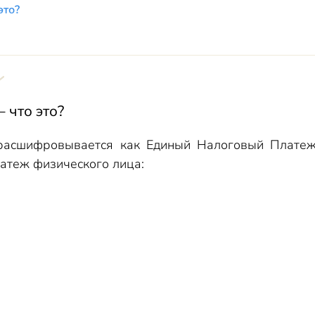
это?
П
 физлица
обов
ный кабинет
 что это?
рядятся платежом
асшифровывается как Единый Налоговый Платеж.
атеж физического лица: