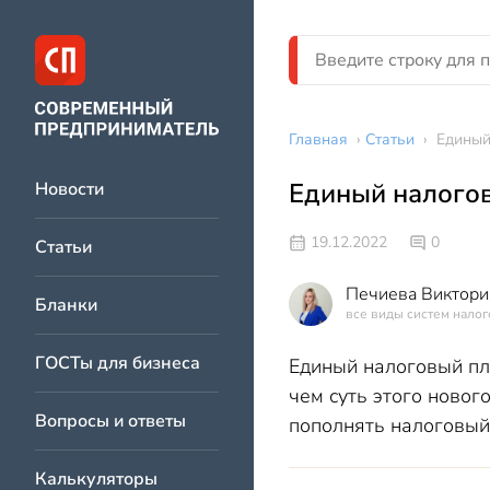
Главная
›
Статьи
›
Единый
Единый налогов
Новости
19.12.2022
0
Статьи
Печиева Виктори
Бланки
все виды систем нало
ГОСТы для бизнеса
Единый налоговый пл
чем суть этого ново
Вопросы и ответы
пополнять налоговый
Калькуляторы