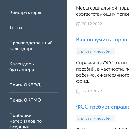
Меры социальной подд
Конструкторы
соответствующих попра
30.12.2022
Тесты
Как получить справ
Производственный
календарь
Льготы и пособия
Справка из ФСС о вып
Календарь
пособий, в частности,
бухгалтера
ребенка, ежемесячного
фонд.
Поиск ОКВЭД
12.12.2022
Поиск ОКТМО
ФСС требует справки
Подборки
Льготы и пособия
материалов по
ситуации