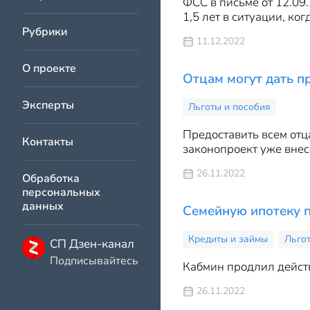
ФСС в письме от 12.09
1,5 лет в ситуации, ко
Рубрики
11.12.2022
О проекте
Отцам могут дать п
Эксперты
Льготы и пособия
Предоставить всем отц
Контакты
законопроект уже внес
26.11.2022
Обработка
персональных
данных
Семейную ипотеку п
Кредиты и займы
Льго
СП Дзен-канал
Подписывайтесь
Кабмин продлил действ
26.11.2022