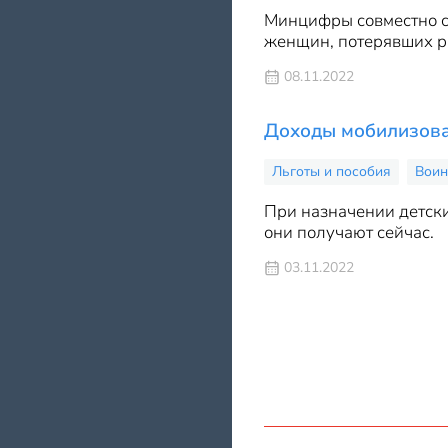
Минцифры совместно с 
женщин, потерявших ра
08.11.2022
Доходы мобилизован
Льготы и пособия
Воин
При назначении детски
они получают сейчас.
03.11.2022