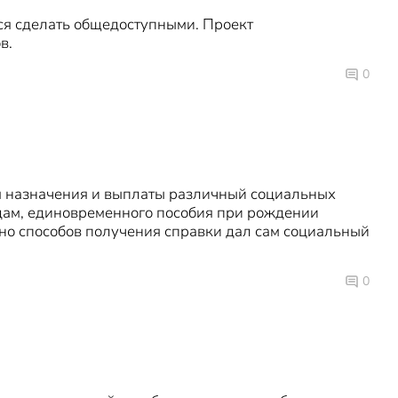
ся сделать общедоступными. Проект
в.
0
ля назначения и выплаты различный социальных
родам, единовременного пособия при рождении
ьно способов получения справки дал сам социальный
0