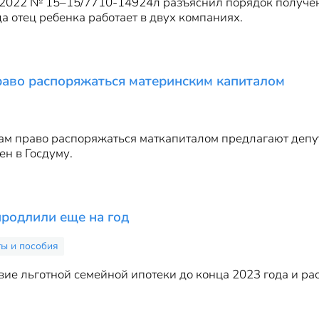
.2022 № 15–15/7710-14924л разъяснил порядок получен
гда отец ребенка работает в двух компаниях.
раво распоряжаться материнским капиталом
ам право распоряжаться маткапиталом предлагают депу
ен в Госдуму.
родлили еще на год
ты и пособия
ие льготной семейной ипотеки до конца 2023 года и р