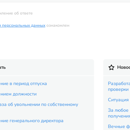
мление об ответе
и персональных данных
ознакомлен
ать
Новос
ние в период отпуска
Разработ
проверки
ением должности
Ситуация 
аза об увольнении по собственному
За любое 
получени
ение генерального директора
Вечные ф