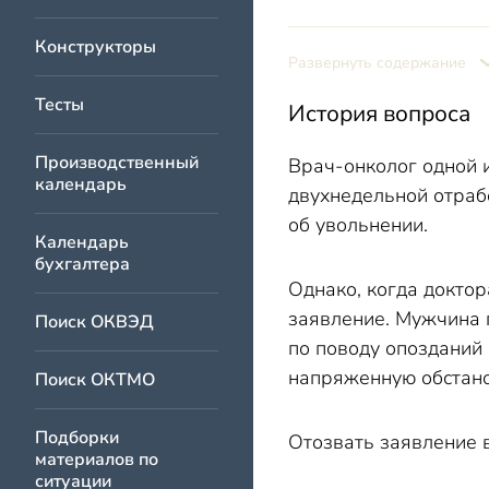
Конструкторы
Развернуть содержание
Тесты
История вопроса
Производственный
Врач-онколог одной 
календарь
двухнедельной отраб
об увольнении.
Календарь
бухгалтера
Однако, когда доктор
заявление. Мужчина 
Поиск ОКВЭД
по поводу опозданий 
напряженную обстано
Поиск ОКТМО
Подборки
Отозвать заявление в
материалов по
ситуации