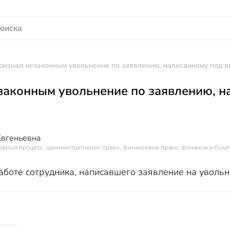
ризнал незаконным увольнение по заявлению, написанному под 
законным увольнение по заявлению, н
Евгеньевна
овный процесс, административное право, финансовое право, финансы и буху
аботе сотрудника, написавшего заявление на увольн
онно