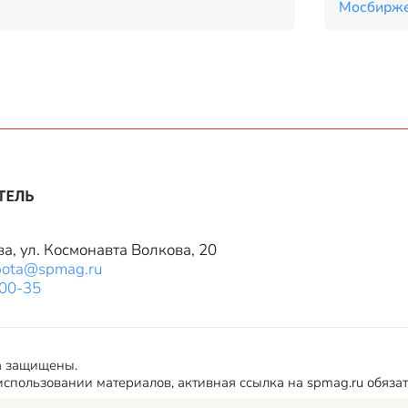
Мосбирж
ва, ул. Космонавта Волкова, 20
bota@spmag.ru
-00-35
а защищены.
спользовании материалов, активная ссылка на spmag.ru обяза