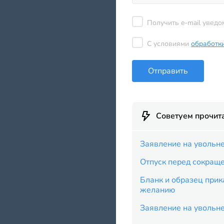
Получить e-mail уведо
С условиями
обработк
Отправить
Советуем прочит
Заявление на увольне
Отпуск перед сокращ
Бланк и образец прик
желанию
Заявление на увольн