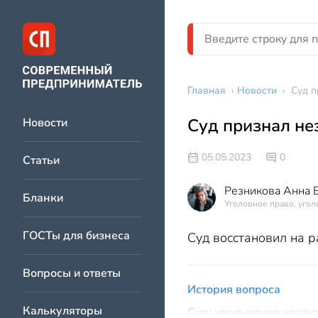
Главная
›
Новости
›
Суд п
Суд признал не
Новости
05.05.2023
0
Статьи
Резникова Анна 
Бланки
Уголовное право, угол
ГОСТы для бизнеса
Суд восстановил на р
Вопросы и ответы
История вопроса
Калькуляторы
Суд: увольнение незак