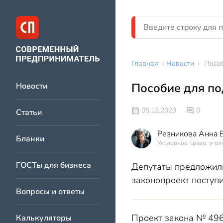
Главная
›
Новости
›
Пособ
Пособие для по
Новости
05.12.2023
0
Статьи
Резникова Анна 
Бланки
Уголовное право, угол
ГОСТы для бизнеса
Депутаты предложили
законопроект поступ
Вопросы и ответы
Проект закона № 496
Калькуляторы