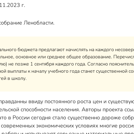
11.2023 г.
собрание Ленобласти.
льного бюджета предлагают начислять на каждого несоверш
ьное, основное или среднее общее образование. Перечисл
лю) не позже 1 сентября каждого года. Согласно пояснитель
й выплаты к началу учебного года станет существенной с
тей в школу.
правданны ввиду постоянного роста цен и существ
тельской способности населения. Авторы проекта сс
то в России сегодня стало существенно дороже собр
в современных экономических условиях многие росс
работу и испытывают серьезные материальные проб