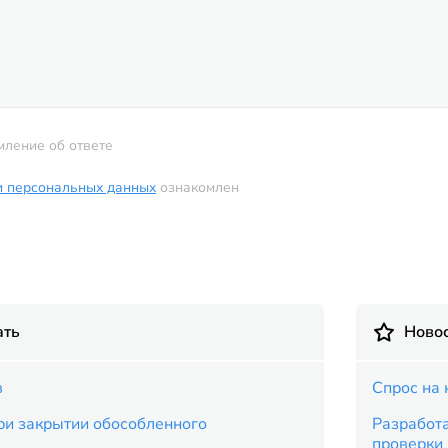
мление об ответе
и персональных данных
ознакомлен
ать
Новос
в
Спрос на 
и закрытии обособленного
Разработ
проверки