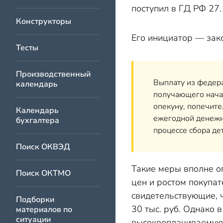
поступил в ГД РФ 27.
Конструкторы
Его инициатор — зак
Тесты
Производственный
Выплату из федера
календарь
получающего начал
опекуну, попечите
Календарь
ежегодной денежно
бухгалтера
процессе сбора де
Поиск ОКВЭД
Такие меры вполне о
Поиск ОКТМО
цен и ростом покупа
свидетельствующие, ч
Подборки
30 тыс. руб. Однако 
материалов по
ситуации
высокооплачиваемую 