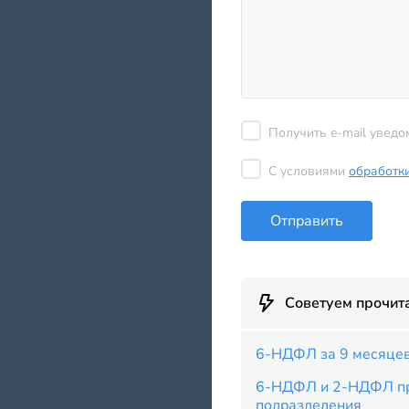
Получить e-mail уведо
С условиями
обработк
Отправить
Советуем прочит
6-НДФЛ за 9 месяце
6-НДФЛ и 2-НДФЛ пр
подразделения