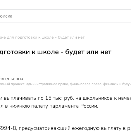
ие для подготовки к школе - будет или нет
дготовки к школе - будет или нет
Евгеньевна
овный процесс, административное право, финансовое право, финансы и буху
 выплачивать по 15 тыс. руб. на школьников к нача
ил в нижнюю палату парламента России.
994-8, предусматривающий ежегодную выплату в ра