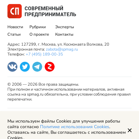
Новости
Рубрики
Эксперты
Статьи
О проекте
Контакты
Адрес: 127299, г. Москва, ул. Космонавта Волкова, 20
Электронная почта:
zabota@spmag.ru
Телефон:
+7 (495) 189-00-35
© 2006 — 2026 Все права защищены.
При полном и частичном использовании материалов, активная
ссылка на spmag.ru обязательна, при условии соблюдения правил
перепечатки.
Правила использования материалов сайта и авторские
Мы используем файлы Cookies для улучшения работы
права
сайта согласно
Политике использования Cookies
.
Пользовательское соглашение
Оставаясь на сайте, Вы соглашаетесь с использованием
Политика обработки персональных данных
Cookies..
Рекламодателям