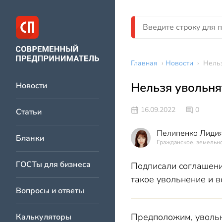
Главная
›
Новости
›
Нельз
Нельзя увольня
Новости
16.09.2022
0
Статьи
Пелипенко Лидия
Бланки
Гражданское, земельно
ГОСТы для бизнеса
Подписали соглашение
такое увольнение и в
Вопросы и ответы
Предположим, увольн
Калькуляторы