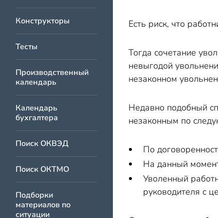
Конструкторы
Есть риск, что работ
Тесты
Тогда сочетание увол
невыгодой увольнения
Производственный
незаконном увольнен
календарь
Недавно подобный сп
Календарь
бухгалтера
незаконным по след
Поиск ОКВЭД
По договоренност
На данный момент
Поиск ОКТМО
Уволенный работн
руководителя с ц
Подборки
материалов по
ситуации