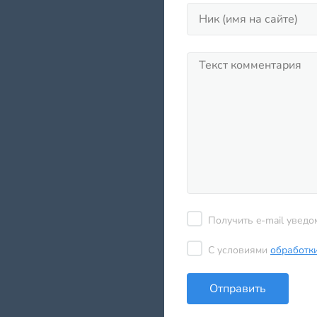
Получить e-mail уведо
С условиями
обработк
Отправить