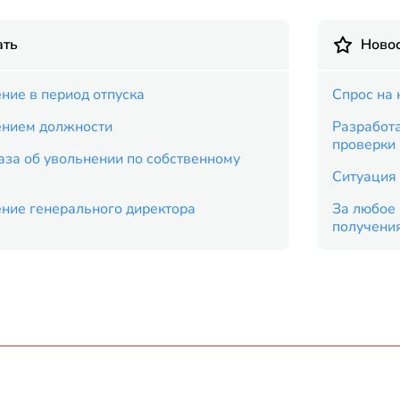
ать
Новос
ние в период отпуска
Спрос на 
ением должности
Разработ
проверки
аза об увольнении по собственному
Ситуация 
ение генерального директора
За любое 
получени