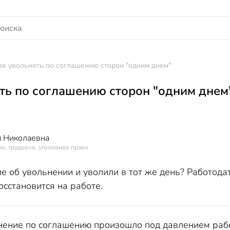
я увольнять по соглашению сторон "одним днем"
ть по соглашению сторон "одним днем
 Николаевна
е, трудовое, уголовное право
 об увольнении и уволили в тот же день? Работодат
осстановится на работе.
ение по соглашению произошло под давлением раб