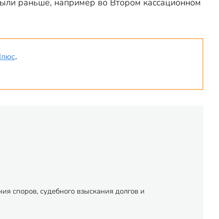
были раньше, например во Втором кассационном
Плюс
.
ия споров, судебного взыскания долгов и