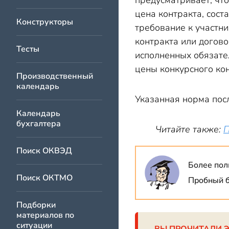
предусматривает, чт
цена контракта, сост
Конструкторы
требование к участни
контракта или догово
Тесты
исполненных обязате
цены конкурсного кон
Производственный
календарь
Указанная норма посл
Календарь
бухгалтера
Читайте также:
П
Поиск ОКВЭД
Более пол
Поиск ОКТМО
Пробный б
Подборки
материалов по
ситуации