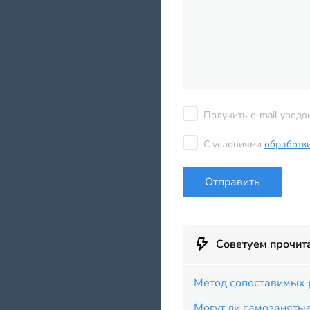
Получить e-mail уведо
С условиями
обработк
Отправить
Советуем прочит
Метод сопоставимых 
Могут ли самозанятые