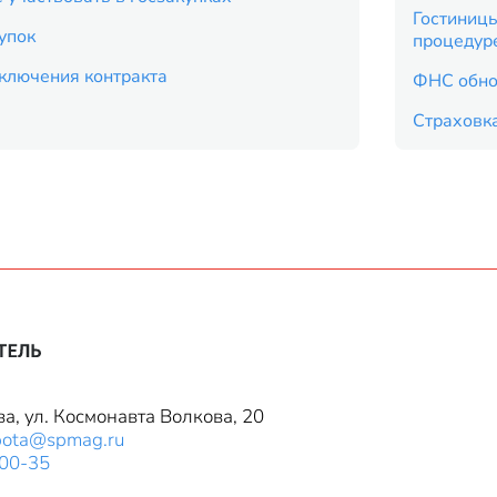
Гостиницы
упок
процедур
ключения контракта
ФНС обно
Страховка
ва, ул. Космонавта Волкова, 20
bota@spmag.ru
-00-35