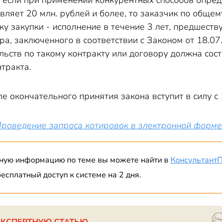
о если при применении конкурентных способов опре
авляет 20 млн. рублей и более, то заказчик по общ
ку закупки - исполнение в течение 3 лет, предшеств
ра, заключенного в соответствии с Законом от 18.0
льств по такому контракту или договору должна сос
тракта.
е окончательного принятия закона вступит в силу с 
роведение запроса котировок в электронной форме
ную информацию по теме вы можете найти в
Консультант
есплатный доступ к системе на 2 дня.