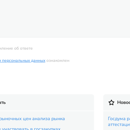
мление об ответе
и персональных данных
ознакомлен
ать
Новос
рыночных цен анализа рынка
Госдума 
аттестац
 участвовать в госзакупках