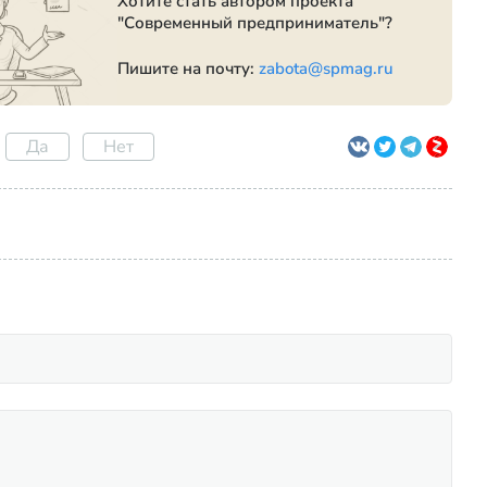
Хотите стать автором проекта
"Современный предприниматель"?
Пишите на почту:
zabota@spmag.ru
Да
Нет