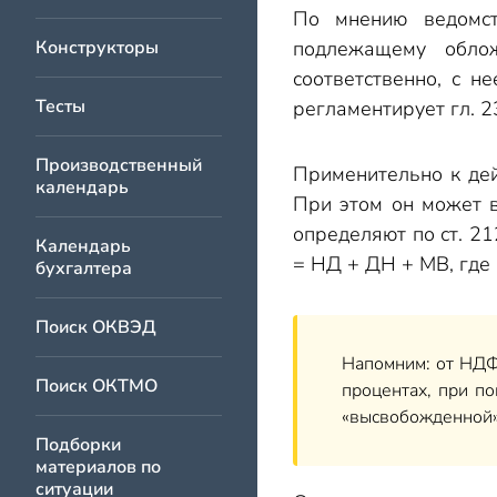
По мнению ведомст
Конструкторы
подлежащему облож
соответственно, с н
Тесты
регламентирует гл. 2
Производственный
Применительно к дей
календарь
При этом он может в
определяют по ст. 21
Календарь
= НД + ДН + МВ, где
бухгалтера
Поиск ОКВЭД
Напомним: от НДФ
Поиск ОКТМО
процентах, при п
«высвобожденной» 
Подборки
материалов по
ситуации