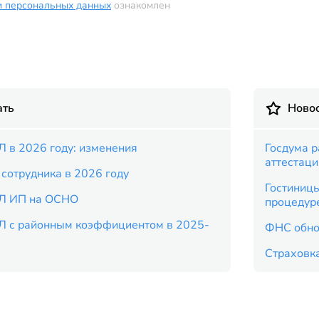
и персональных данных
ознакомлен
ать
Новос
 в 2026 году: изменения
Госдума 
аттестац
сотрудника в 2026 году
Гостиницы
Л ИП на ОСНО
процедур
Л с районным коэффициентом в 2025-
ФНС обно
Страховка