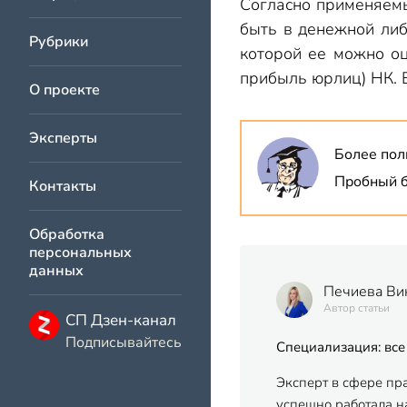
Согласно применяемы
быть в денежной либ
Рубрики
которой ее можно оц
прибыль юрлиц) НК. В
О проекте
Эксперты
Более пол
Пробный б
Контакты
Обработка
персональных
данных
Печиева Ви
Автор статьи
СП Дзен-канал
Подписывайтесь
Специализация: все
Эксперт в сфере пр
успешно работала на