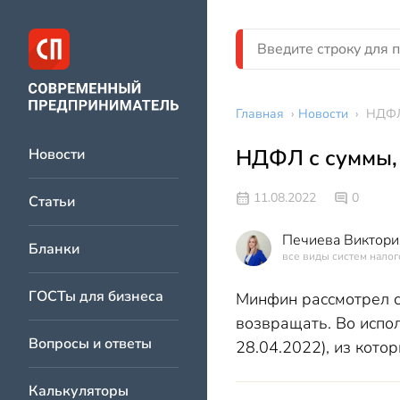
Главная
›
Новости
›
НДФЛ
НДФЛ с суммы,
Новости
11.08.2022
0
Статьи
Печиева Виктори
Бланки
все виды систем нало
ГОСТы для бизнеса
Минфин рассмотрел с
возвращать. Во испо
Вопросы и ответы
28.04.2022), из кото
Калькуляторы