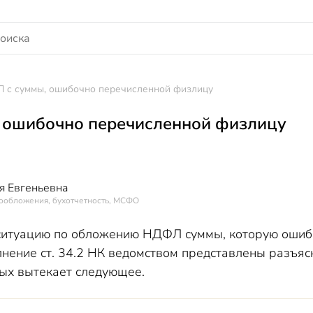
 с суммы, ошибочно перечисленной физлицу
 ошибочно перечисленной физлицу
я Евгеньевна
гообложения, бухотчетность, МСФО
итуацию по обложению НДФЛ суммы, которую ошибо
лнение ст. 34.2 НК ведомством представлены разъя
рых вытекает следующее.