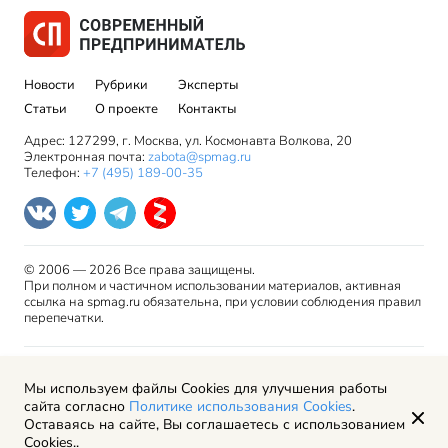
Новости
Рубрики
Эксперты
Статьи
О проекте
Контакты
Адрес: 127299, г. Москва, ул. Космонавта Волкова, 20
Электронная почта:
zabota@spmag.ru
Телефон:
+7 (495) 189-00-35
© 2006 — 2026 Все права защищены.
При полном и частичном использовании материалов, активная
ссылка на spmag.ru обязательна, при условии соблюдения правил
перепечатки.
Правила использования материалов сайта и авторские
Мы используем файлы Cookies для улучшения работы
права
сайта согласно
Политике использования Cookies
.
Пользовательское соглашение
Оставаясь на сайте, Вы соглашаетесь с использованием
Политика обработки персональных данных
Cookies..
Рекламодателям