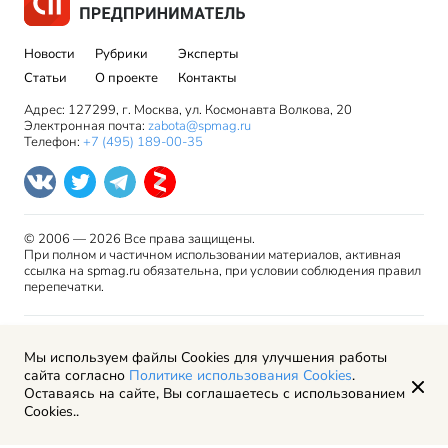
Новости
Рубрики
Эксперты
Статьи
О проекте
Контакты
Адрес: 127299, г. Москва, ул. Космонавта Волкова, 20
Электронная почта:
zabota@spmag.ru
Телефон:
+7 (495) 189-00-35
© 2006 — 2026 Все права защищены.
При полном и частичном использовании материалов, активная
ссылка на spmag.ru обязательна, при условии соблюдения правил
перепечатки.
Правила использования материалов сайта и авторские
Мы используем файлы Cookies для улучшения работы
права
сайта согласно
Политике использования Cookies
.
Пользовательское соглашение
Оставаясь на сайте, Вы соглашаетесь с использованием
Политика обработки персональных данных
Cookies..
Рекламодателям