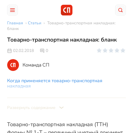
Главная
›
Статьи
›
Товарно-транспортная накладная:
бланк
Товарно-транспортная накладная: бланк
02.02.2018
0
Команда СП
Когда применяется товарно-транспортная
накладная
Бланк ТТН: форма документа
Заполнение ТТН: особенности
Развернуть содержание
ТТН нового образца 2018: образец заполнения
Правила заполнения ТТН
Товарно-транспортная накладная (ТТН)
Особенности оформления формы ТТН в 2018
формы № 1-Т – первичный учетный документ,