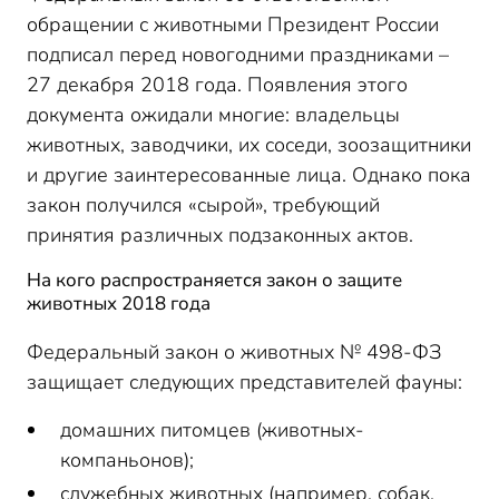
Использование животных в культурно-зрелищных
обращении с животными Президент России
мероприятиях
подписал перед новогодними праздниками –
Закон о животных 2018 года: за что его критикуют
27 декабря 2018 года. Появления этого
документа ожидали многие: владельцы
животных, заводчики, их соседи, зоозащитники
и другие заинтересованные лица. Однако пока
закон получился «сырой», требующий
принятия различных подзаконных актов.
На кого распространяется закон о защите
животных 2018 года
Федеральный закон о животных № 498-ФЗ
защищает следующих представителей фауны:
домашних питомцев (животных-
компаньонов);
служебных животных (например, собак,