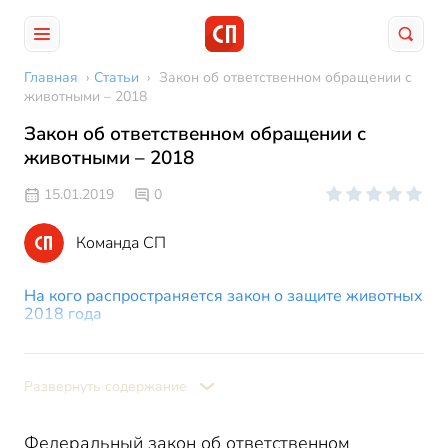
Главная
›
Статьи
›
Закон об ответственном обращении с
животными – 2018
Закон об ответственном обращении с
животными – 2018
15.01.2019
0
Команда СП
На кого распространяется закон о защите животных
2018 года
Закон об обращении с животными: основные
положения
Развернуть содержание
Требования к содержанию домашних питомцев
Что гласит закон о животных в России, содержащихся в
приютах
Федеральный закон об ответственном