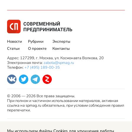
Новости
Рубрики
Эксперты
Статьи
О проекте
Контакты
Адрес: 127299, г. Москва, ул. Космонавта Волкова, 20
Электронная почта:
zabota@spmag.ru
Телефон:
+7 (495) 189-00-35
© 2006 — 2026 Все права защищены.
При полном и частичном использовании материалов, активная
ссылка на spmag.ru обязательна, при условии соблюдения правил
перепечатки.
Правила использования материалов сайта и авторские
Мы используем файлы Cookies для улучшения работы
права