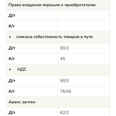
Право владения перешло к приобретателю:
Д/т
К/т
списана себестоимость товаров в пути
Д/т
90/2
К/т
45
НДС
Д/т
90/3
К/т
76АВ
Аванс зачтен
Д/т
62/2