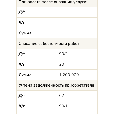
При оплате после оказания услуги:
Д/т
К/т
Сумма
Списание себестоимости работ
Д/т
90/2
К/т
20
Сумма
1 200 000
Учтена задолженность приобретателя
Д/т
62
К/т
90/1