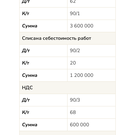
Д/т
62
К/т
90/1
Сумма
3 600 000
Списана себестоимость работ
Д/т
90/2
К/т
20
Сумма
1 200 000
НДС
Д/т
90/3
К/т
68
Сумма
600 000