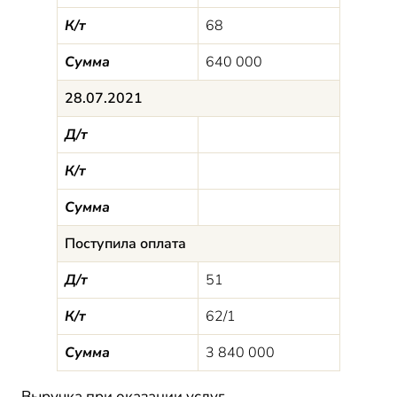
К/т
68
Сумма
640 000
28.07.2021
Д/т
К/т
Сумма
Поступила оплата
Д/т
51
К/т
62/1
Сумма
3 840 000
Выручка при оказании услуг