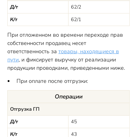
Д/т
62/2
К/т
62/1
При отложенном во времени переходе прав
собственности продавец несет
ответственность за
товары, находящиеся в
пути
, и фиксирует выручку от реализации
продукции проводками, приведенными ниже.
При оплате после отгрузки:
Операции
Отгрузка ГП
Д/т
45
К/т
43