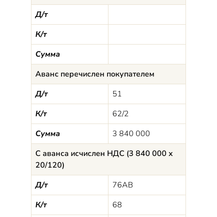
Д/т
К/т
Сумма
Аванс перечислен покупателем
Д/т
51
К/т
62/2
Сумма
3 840 000
С аванса исчислен НДС (3 840 000 х
20/120)
Д/т
76АВ
К/т
68