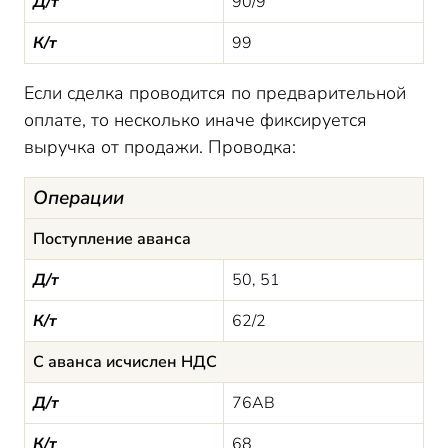
Д/т
90/9
К/т
99
Если сделка проводится по предварительной
оплате, то несколько иначе фиксируется
выручка от продажи. Проводка:
Операции
Поступление аванса
Д/т
50, 51
К/т
62/2
С аванса исчислен НДС
Д/т
76АВ
К/т
68