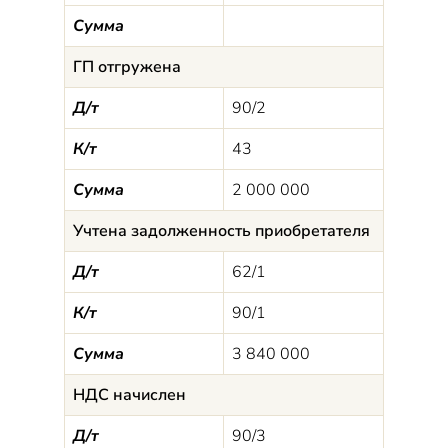
Сумма
ГП отгружена
Д/т
90/2
К/т
43
Сумма
2 000 000
Учтена задолженность приобретателя
Д/т
62/1
К/т
90/1
Сумма
3 840 000
НДС начислен
Д/т
90/3