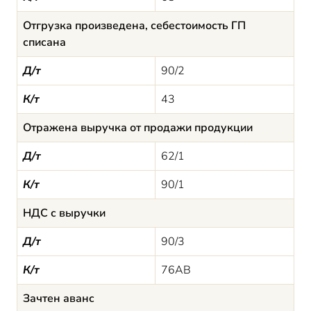
Отгрузка произведена, себестоимость ГП
списана
Д/т
90/2
К/т
43
Отражена выручка от продажи продукции
Д/т
62/1
К/т
90/1
НДС с выручки
Д/т
90/3
К/т
76АВ
Зачтен аванс