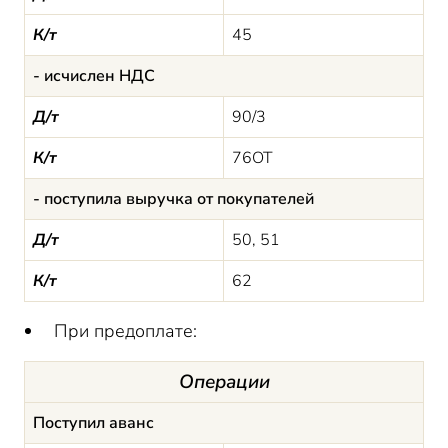
К/т
45
- исчислен НДС
Д/т
90/3
К/т
76ОТ
- поступила выручка от покупателей
Д/т
50, 51
К/т
62
При предоплате:
Операции
Поступил аванс