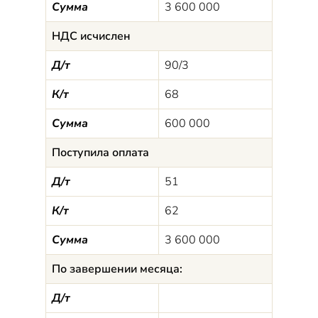
Сумма
3 600 000
НДС исчислен
Д/т
90/3
К/т
68
Сумма
600 000
Поступила оплата
Д/т
51
К/т
62
Сумма
3 600 000
По завершении месяца:
Д/т