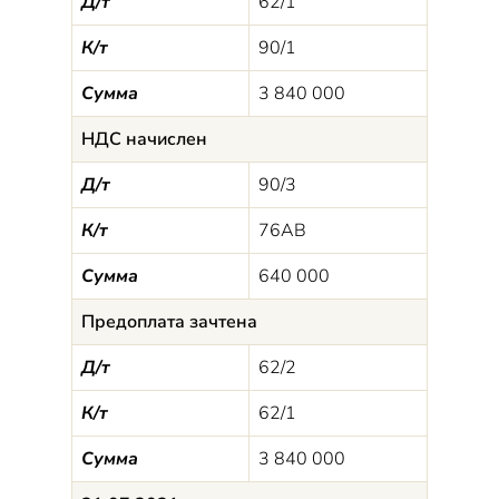
Д/т
62/1
К/т
90/1
Сумма
3 840 000
НДС начислен
Д/т
90/3
К/т
76АВ
Сумма
640 000
Предоплата зачтена
Д/т
62/2
К/т
62/1
Сумма
3 840 000