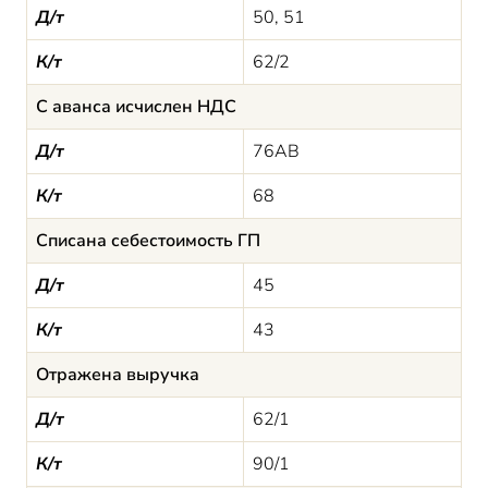
Д/т
50, 51
К/т
62/2
С аванса исчислен НДС
Д/т
76АВ
К/т
68
Списана себестоимость ГП
Д/т
45
К/т
43
Отражена выручка
Д/т
62/1
К/т
90/1