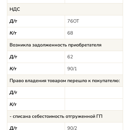
НДС
Д/т
76ОТ
К/т
68
Возникла задолженность приобретателя
Д/т
62
К/т
90/1
Право владения товаром перешло к покупателю:
Д/т
К/т
- списана себестоимость отгруженной ГП
Д/т
90/2