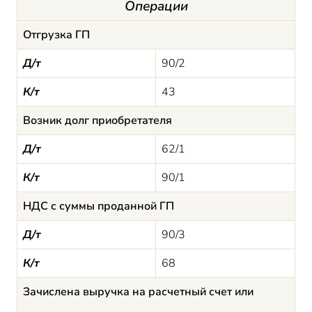
Операции
Отгрузка ГП
Д/т
90/2
К/т
43
Возник долг приобретателя
Д/т
62/1
К/т
90/1
НДС с суммы проданной ГП
Д/т
90/3
К/т
68
Зачислена выручка на расчетный счет или