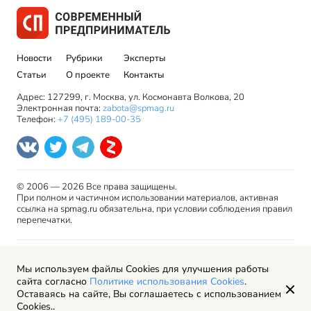
Новости
Рубрики
Эксперты
Статьи
О проекте
Контакты
Адрес: 127299, г. Москва, ул. Космонавта Волкова, 20
Электронная почта:
zabota@spmag.ru
Телефон:
+7 (495) 189-00-35
© 2006 — 2026 Все права защищены.
При полном и частичном использовании материалов, активная
ссылка на spmag.ru обязательна, при условии соблюдения правил
перепечатки.
Правила использования материалов сайта и авторские
Мы используем файлы Cookies для улучшения работы
права
сайта согласно
Политике использования Cookies
.
Пользовательское соглашение
Оставаясь на сайте, Вы соглашаетесь с использованием
Политика обработки персональных данных
Cookies..
Рекламодателям