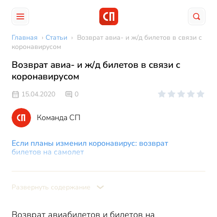
Главная
›
Статьи
›
Возврат авиа- и ж/д билетов в связи с
коронавирусом
Возврат авиа- и ж/д билетов в связи с
коронавирусом
15.04.2020
0
Команда СП
Если планы изменил коронавирус: возврат
билетов на самолет
Если планы изменил коронавирус: возврат
билетов на поезд
Развернуть содержание
Возврат билетов при отмене командировки из-за
коронавируса
Возврат авиабилетов и билетов на